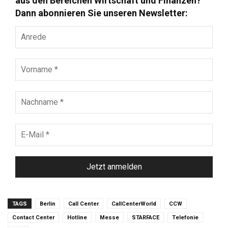
aus den Bereichen Wirtschaft und Finanzen?
Dann abonnieren Sie unseren Newsletter:
Anrede
Vorname
*
Nachname
*
E-
Mail
*
TAGS
Berlin
Call Center
CallCenterWorld
CCW
Contact Center
Hotline
Messe
STARFACE
Telefonie