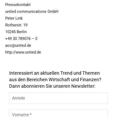
Pressekontakt
united communications GmbH
Peter Link
Rotherstr. 19
10245 Berlin
+49 30 789076 – 0
aoc@united.de
http://www.united.de
Interessiert an aktuellen Trend und Themen
aus den Bereichen Wirtschaft und Finanzen?
Dann abonnieren Sie unseren Newsletter:
A
n
r
e
V
d
o