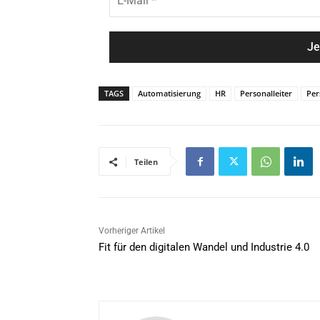
-
a
M
m
a
e
i
*
l
*
TAGS
Automatisierung
HR
Personalleiter
Per
Teilen
Vorheriger Artikel
Fit für den digitalen Wandel und Industrie 4.0