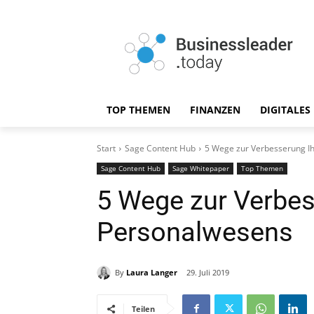
TOP THEMEN
FINANZEN
DIGITALES
Start
Sage Content Hub
5 Wege zur Verbesserung I
Sage Content Hub
Sage Whitepaper
Top Themen
5 Wege zur Verbes
Personalwesens
By
Laura Langer
29. Juli 2019
Teilen