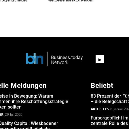
folg entscheidet
Wettbewerbsfaktor werden
elle Meldungen
Beliebt
eise in Bewegung: Warum
83 Prozent der Fü
hmen ihre Beschaffungsstrategie
– die Belegschaft
en sollten
AKTUELLES
6. Januar 20
ER
29. Juli 2026
Fürsorgepflicht i
uality Capital: Wiesbadener
zentrale Rolle de
expertin erhält höchste