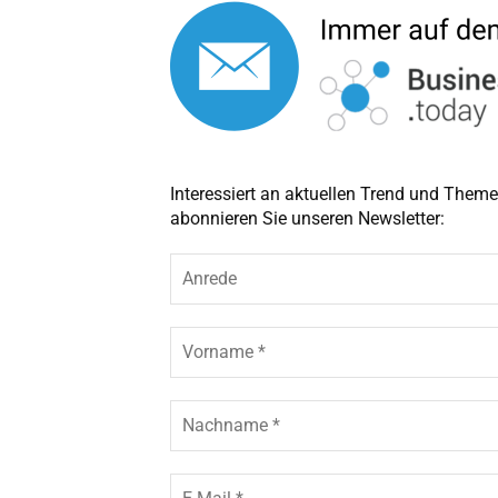
Interessiert an aktuellen Trend und The
abonnieren Sie unseren Newsletter:
A
n
r
e
V
d
o
e
r
n
N
a
a
m
c
e
h
E
*
n