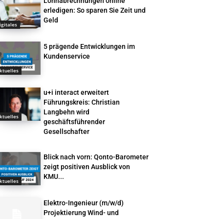
Lohnabrechnungen online
erledigen: So sparen Sie Zeit und
Geld
igitales
5 prägende Entwicklungen im
Kundenservice
ktuelles
u+i interact erweitert
Führungskreis: Christian
Langbehn wird
ktuelles
geschäftsführender
Gesellschafter
Blick nach vorn: Qonto-Barometer
zeigt positiven Ausblick von
KMU...
ktuelles
Elektro-Ingenieur (m/w/d)
Projektierung Wind- und