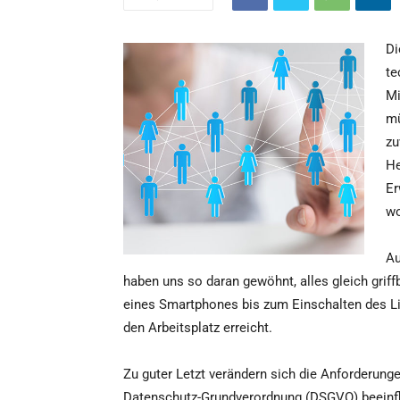
Di
te
Mi
mü
zu
He
Er
wo
Au
haben uns so daran gewöhnt, alles gleich griff
eines Smartphones bis zum Einschalten des L
den Arbeitsplatz erreicht.
Zu guter Letzt verändern sich die Anforderun
Datenschutz-Grundverordnung (DSGVO) beeinfl