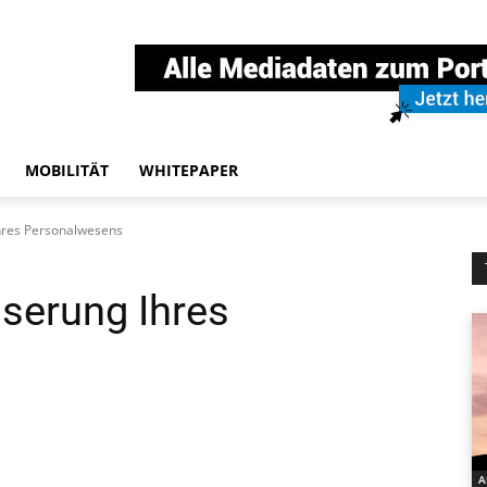
MOBILITÄT
WHITEPAPER
hres Personalwesens
serung Ihres
A