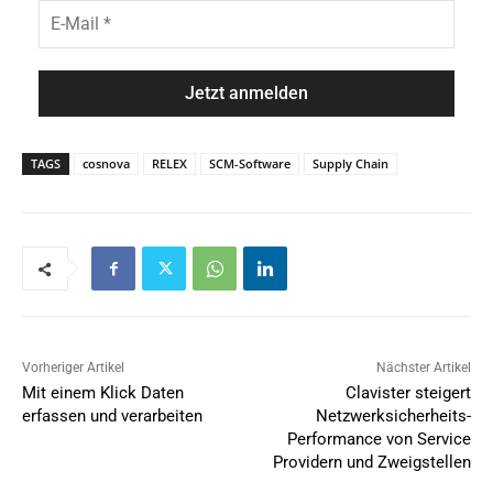
h
E
*
n
-
a
M
m
a
e
i
*
l
*
TAGS
cosnova
RELEX
SCM-Software
Supply Chain
Vorheriger Artikel
Nächster Artikel
Mit einem Klick Daten
Clavister steigert
erfassen und verarbeiten
Netzwerksicherheits-
Performance von Service
Providern und Zweigstellen