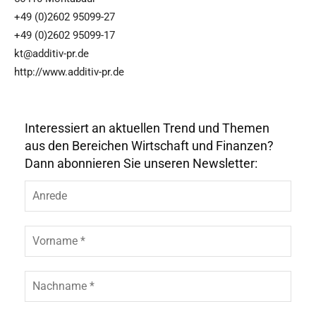
+49 (0)2602 95099-27
+49 (0)2602 95099-17
kt@additiv-pr.de
http://www.additiv-pr.de
Interessiert an aktuellen Trend und Themen
aus den Bereichen Wirtschaft und Finanzen?
Dann abonnieren Sie unseren Newsletter:
A
n
r
e
V
d
o
e
r
n
N
a
a
m
c
e