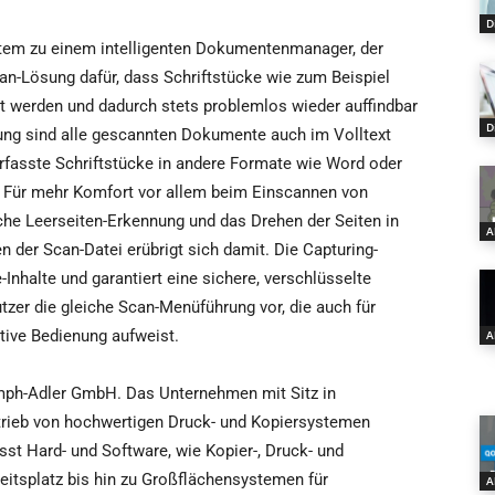
D
stem zu einem intelligenten Dokumentenmanager, der
 Scan-Lösung dafür, dass Schriftstücke wie zum Beispiel
t werden und dadurch stets problemlos wieder auffindbar
D
ung sind alle gescannten Dokumente auch im Volltext
erfasste Schriftstücke in andere Formate wie Word oder
n. Für mehr Komfort vor allem beim Einscannen von
he Leerseiten-Erkennung und das Drehen der Seiten in
A
 der Scan-Datei erübrigt sich damit. Die Capturing-
Inhalte und garantiert eine sichere, verschlüsselte
zer die gleiche Scan-Menüführung vor, die auch für
tive Bedienung aufweist.
A
umph-Adler GmbH. Das Unternehmen mit Sitz in
trieb von hochwertigen Druck- und Kopiersystemen
asst Hard- und Software, wie Kopier-, Druck- und
eitsplatz bis hin zu Großflächensystemen für
A