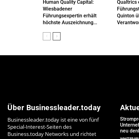
Human Quality Capital:
Qualtrics 
Wiesbadener
Führungs
Führungsexpertin erhält
Quinton 
höchste Auszeichnung...
Verantwor
Über Businessleader.today
Aktu
Businessleader.today ist eine von fünf
Strompr
Unterne
Special-Interest-Seiten des
neu denk
Business.today Networks und richtet
WHITEPAP