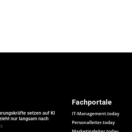
Fachportale
hrungskräfte setzen auf KI
IT-Management.today
 zieht nur langsam nach
Personalleiter.today
25
Marketingleiter.today