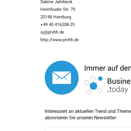
Sabine Jahrbeck
Heimhuder Str. 79
20148 Hamburg
+49 40 416208-25
sj@prvhh.de
http://www.prvhh.de
Interessiert an aktuellen Trend und The
abonnieren Sie unseren Newsletter:
A