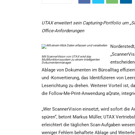
UTAX erweitert sein Capturing-Portfolio um „S
Office-Anforderungen
Norderstedt
„ScannerVisi
Mit ScannerVision von UTAX wird das
Multifunktionssystem zu einem intelligenten
entscheidend
Dokumentenmanager.
Ablage von Dokumenten im Büroalltag effizien
und -Konvertierung, das Identifizieren von Lee
Leserichtung zu drehen. Weiterer Vorteil ist,
die Follow-Me-Print-Anwendung aQrate, integrie
„Wer ScannerVision einsetzt, wird sofort die A
spüren“, betont Markus Müller, UTAX Vertriebsl
erleichtert die täglichen Scan-Aufgaben wesent
weniger Fehlern behaftete Ablage und Weiterl