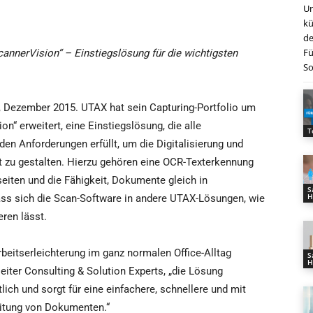
Un
kü
de
Fü
cannerVision“ – Einstiegslösung für die wichtigsten
So
, Dezember 2015. UTAX hat sein Capturing-Portfolio um
on“ erweitert, eine Einstiegslösung, die alle
T
en Anforderungen erfüllt, um die Digitalisierung und
t zu gestalten. Hierzu gehören eine OCR-Texterkennung
rseiten und die Fähigkeit, Dokumente gleich in
S
H
 dass sich die Scan-Software in andere UTAX-Lösungen, wie
ren lässt.
rbeitserleichterung im ganz normalen Office-Alltag
S
H
eiter Consulting & Solution Experts, „die Lösung
lich und sorgt für eine einfachere, schnellere und mit
eitung von Dokumenten.“