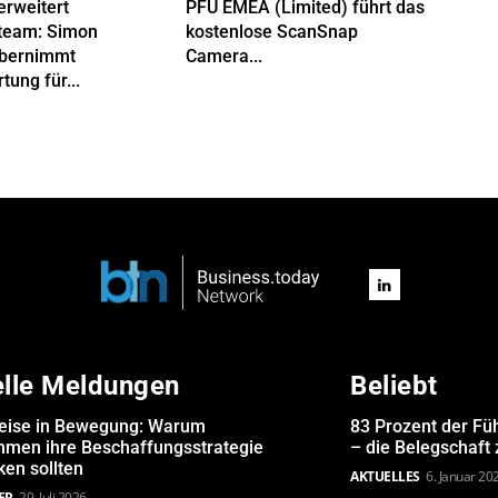
erweitert
PFU EMEA (Limited) führt das
team: Simon
kostenlose ScanSnap
übernimmt
Camera...
tung für...
elle Meldungen
Beliebt
eise in Bewegung: Warum
83 Prozent der Fü
hmen ihre Beschaffungsstrategie
– die Belegschaft
en sollten
AKTUELLES
6. Januar 20
ER
29. Juli 2026