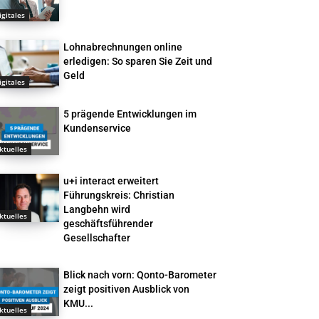
igitales
Lohnabrechnungen online
erledigen: So sparen Sie Zeit und
Geld
igitales
5 prägende Entwicklungen im
Kundenservice
ktuelles
u+i interact erweitert
Führungskreis: Christian
Langbehn wird
ktuelles
geschäftsführender
Gesellschafter
Blick nach vorn: Qonto-Barometer
zeigt positiven Ausblick von
KMU...
ktuelles