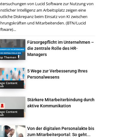
tersuchungen von Lucid Software zur Nutzung von
nstlicher Intelligenz am Arbeitsplatz zeigen eine
utliche Diskrepanz beim Einsatz von KI zwischen
hrungskräften und Mitarbeitenden. (BTN/Lucid
ftware)...
Fürsorgepflicht im Unternehmen –
die zentrale Rolle des HR-
Managers
op Themen
5 Wege zur Verbesserung Ihres
Personalwesens
age Content
ub
Stärkere Mitarbeiterbindung durch
aktive Kommunikation
age Content
ub
Von der digitalen Personalakte bis
zum Mitarbeiterportal: So geht...