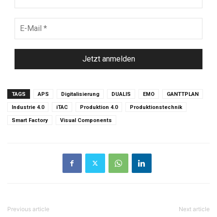
*
E-
Mail
*
TAGS
APS
Digitalisierung
DUALIS
EMO
GANTTPLAN
Industrie 4.0
iTAC
Produktion 4.0
Produktionstechnik
Smart Factory
Visual Components
Previous article
Next article