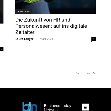
Newsticker
Die Zukunft von HR und
Personalwesen: auf ins digitale
Zeitalter
Laura Langer
-
1. März 2021
0
0
Seite 1 von 22