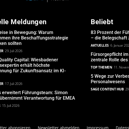
elle Meldungen
Beliebt
eise in Bewegung: Warum
83 Prozent der Fü
hmen ihre Beschaffungsstrategie
– die Belegschaft
en sollten
AKTUELLES
6. Januar 20
ER
29. Juli 2026
Fürsorgepflicht i
uality Capital: Wiesbadener
zentrale Rolle de
expertin erhält höchste
TOP THEMEN
11. Nove
nung für Zukunftsansatz im KI-
5 Wege zur Verbe
Personalwesens
ER
17. Juli 2026
SAGE CONTENT HUB
29
s erweitert Führungsteam: Simon
 übernimmt Verantwortung für EMEA
S
15. Juli 2026
tter abonnieren
Newsletter abmelden
Impressum
Datens