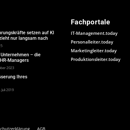
Fachportale
hrungskräfte setzen auf KI
IT-Management.today
 zieht nur langsam nach
Personalleiter.today
25
Marketingleiter.today
m Unternehmen – die
Produktionsleiter.today
s HR-Managers
mber 2023
sserung Ihres
. Juli 2019
chutzerklärung
AGB