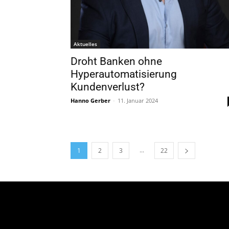
Aktuelles
Droht Banken ohne
Hyperautomatisierung
Kundenverlust?
Hanno Gerber
-
11. Januar 2024
...
1
2
3
22