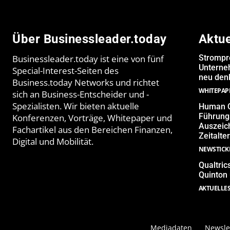
Über Businessleader.today
Aktu
Businessleader.today ist eine von fünf
Strompr
Unterne
Special-Interest-Seiten des
neu denk
Business.today Networks und richtet
WHITEPAP
sich an Business-Entscheider und -
Spezialisten. Wir bieten aktuelle
Human Q
Führungs
Konferenzen, Vorträge, Whitepaper und
Auszeich
Fachartikel aus den Bereichen Finanzen,
Zeitalter
Digital und Mobilität.
NEWSTICK
Qualtric
Quinton
AKTUELLE
Mediadaten
Newsle