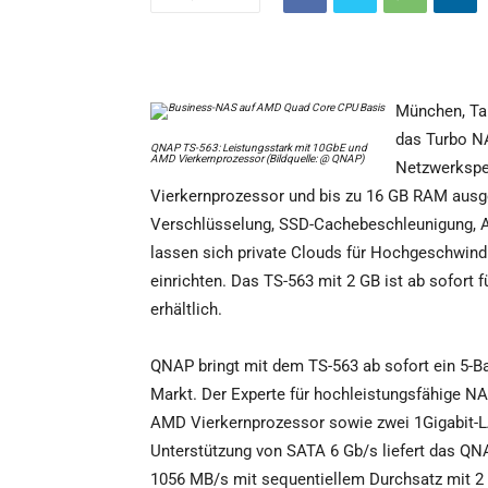
München, Tai
das Turbo N
QNAP TS-563: Leistungsstark mit 10GbE und
AMD Vierkernprozessor (Bildquelle: @ QNAP)
Netzwerkspe
Vierkernprozessor und bis zu 16 GB RAM ausge
Verschlüsselung, SSD-Cachebeschleunigung, AM
lassen sich private Clouds für Hochgeschwi
einrichten. Das TS-563 mit 2 GB ist ab sofort 
erhältlich.
QNAP bringt mit dem TS-563 ab sofort ein 5-B
Markt. Der Experte für hochleistungsfähige NA
AMD Vierkernprozessor sowie zwei 1Gigabit-L
Unterstützung von SATA 6 Gb/s liefert das QN
1056 MB/s mit sequentiellem Durchsatz mit 2 x