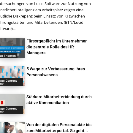
tersuchungen von Lucid Software zur Nutzung von
nstlicher Intelligenz am Arbeitsplatz zeigen eine
utliche Diskrepanz beim Einsatz von KI zwischen
hrungskräften und Mitarbeitenden. (BTN/Lucid
ftware)...
Fürsorgepflicht im Unternehmen –
die zentrale Rolle des HR-
Managers
op Themen
5 Wege zur Verbesserung Ihres
Personalwesens
age Content
ub
Stärkere Mitarbeiterbindung durch
aktive Kommunikation
age Content
ub
Von der digitalen Personalakte bis
zum Mitarbeiterportal: So geht...