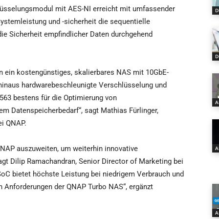
sselungsmodul mit AES-NI erreicht mit umfassender
D
ystemleistung und -sicherheit die sequentielle
die Sicherheit empfindlicher Daten durchgehend
D
 ein kostengünstiges, skalierbares NAS mit 10GbE-
r hinaus hardwarebeschleunigte Verschlüsselung und
-563 bestens für die Optimierung von
A
Datenspeicherbedarf“, sagt Mathias Fürlinger,
ei QNAP.
QNAP auszuweiten, um weiterhin innovative
A
agt Dilip Ramachandran, Senior Director of Marketing bei
C bietet höchste Leistung bei niedrigem Verbrauch und
en Anforderungen der QNAP Turbo NAS“, ergänzt
A