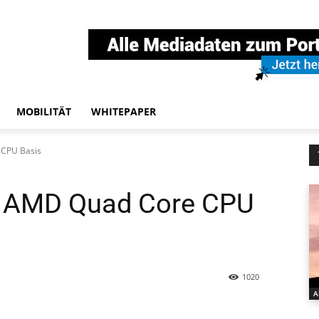
MOBILITÄT
WHITEPAPER
 CPU Basis
f AMD Quad Core CPU
1020
A