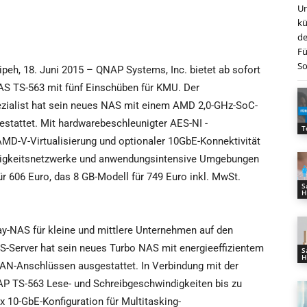
Un
kü
de
Fü
So
peh, 18. Juni 2015 – QNAP Systems, Inc. bietet ab sofort
AS TS-563 mit fünf Einschüben für KMU. Der
zialist hat sein neues NAS mit einem AMD 2,0-GHz-SoC-
stattet. Mit hardwarebeschleunigter AES-NI -
T
D-V-Virtualisierung und optionaler 10GbE-Konnektivität
ndigkeitsnetzwerke und anwendungsintensive Umgebungen
für 606 Euro, das 8 GB-Modell für 749 Euro inkl. MwSt.
S
H
ay-NAS für kleine und mittlere Unternehmen auf den
S-Server hat sein neues Turbo NAS mit energieeffizientem
S
H
AN-Anschlüssen ausgestattet. In Verbindung mit der
AP TS-563 Lese- und Schreibgeschwindigkeiten bis zu
 10-GbE-Konfiguration für Multitasking-