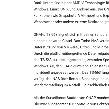
Dank Unterstützung der AMD-V-Technologie führ
Windows, Linux, UNIX und Android aus. Die QNA
Funktionen wie Snapshots, VM-Import und Exp
Webbrowser oder andere externe Desktops gr
QNAPs TS-563 eignet sich mit seiner Bandbre
sicheren privaten Cloud. Das Turbo NAS verein
Unterstützung von VMware-, Citrix- und Micros
Durch die plattformübergreifende Dateifreiga
das TS-563 zur leistungsstarken, zentralen Sp
Windows AD, den LDAP-Verzeichnisdiensten u
individuell angepasst werden. Das TS-563 fung
verfügt das NAS über flexible Sicherungslösu
Wiederherstellung im Notfall – einschließlich
Mit der Surveillance Station von QNAP mache
Überwachungscenter zur Kontrolle von Echtze