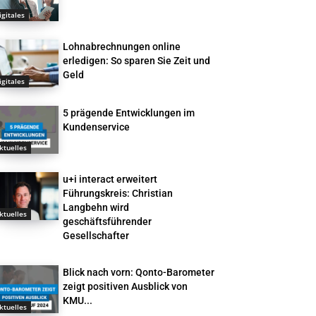
igitales
Lohnabrechnungen online
erledigen: So sparen Sie Zeit und
Geld
igitales
5 prägende Entwicklungen im
Kundenservice
ktuelles
u+i interact erweitert
Führungskreis: Christian
Langbehn wird
ktuelles
geschäftsführender
Gesellschafter
Blick nach vorn: Qonto-Barometer
zeigt positiven Ausblick von
KMU...
ktuelles