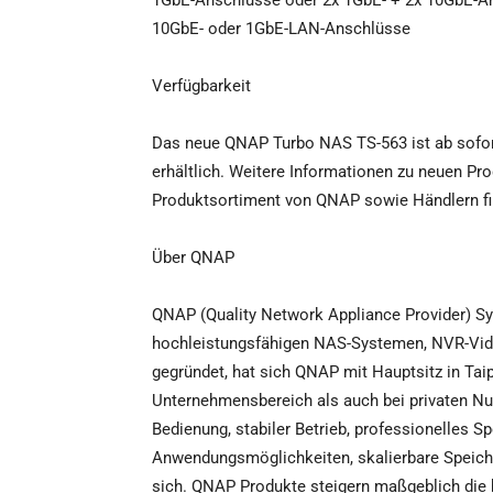
1GbE-Anschlüsse oder 2x 1GbE- + 2x 10GbE-Ans
10GbE- oder 1GbE-LAN-Anschlüsse
Verfügbarkeit
Das neue QNAP Turbo NAS TS-563 ist ab sofort 
erhältlich. Weitere Informationen zu neuen P
Produktsortiment von QNAP sowie Händlern fi
Über QNAP
QNAP (Quality Network Appliance Provider) Syst
hochleistungsfähigen NAS-Systemen, NVR-Vid
gegründet, hat sich QNAP mit Hauptsitz in Ta
Unternehmensbereich als auch bei privaten Nut
Bedienung, stabiler Betrieb, professionelles 
Anwendungsmöglichkeiten, skalierbare Speich
sich. QNAP Produkte steigern maßgeblich die be