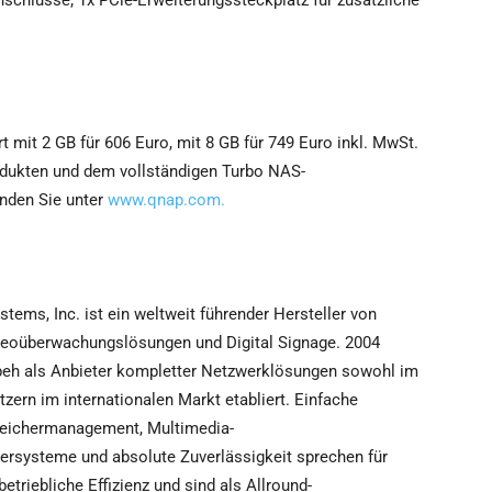
chlüsse; 1x PCle-Erweiterungssteckplatz für zusätzliche
mit 2 GB für 606 Euro, mit 8 GB für 749 Euro inkl. MwSt.
rodukten und dem vollständigen Turbo NAS-
nden Sie unter
www.qnap.com.
ems, Inc. ist ein weltweit führender Hersteller von
eoüberwachungslösungen und Digital Signage. 2004
ipeh als Anbieter kompletter Netzwerklösungen sowohl im
zern im internationalen Markt etabliert. Einfache
Speichermanagement, Multimedia-
ersysteme und absolute Zuverlässigkeit sprechen für
triebliche Effizienz und sind als Allround-