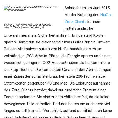
Schriesheim, im Juni 2015.
Mit der Nutzung des
NiuCo-
Zero-Clients
können
Dipl.-Ing. Karl-Heinz Hellmann (Bildquelle:
nina H. Niestroj, Nhs-photodesign)
mittelständische
Unternehmen mehr Sicherheit in ihre IT bringen und Kosten
sparen. Damit tun sie gleichzeitig etwas Gutes für die Umwelt.
Bei den Minimalcomputern von NiuCo handelt es sich um
vollständige „PC“-Arbeits-Plätze, die Energie sparen und einen
wesentlich geringeren CO2-Ausstoß haben als herkömmliche
Desktop-Rechner. Die kompakten Geräte in den Abmessungen
einer Zigarettenschachtel brauchen etwa 200-fach weniger
Stromkosten gegenüber PC und Mac. Die Leistungsaufnahme
des Zero-Clients beträgt dabei nur rund zehn Prozent einer
Energiesparlampe. Sie sind zudem völlig lärmfrei, da sie keine
beweglichen Teile enthalten. Dadurch halten sie auch sehr viel
länger, es tritt keinerlei Verschleiß auf und somit ist auch keine
Ersatzteil-Beschaffung erforderlich. Schon beim Transport