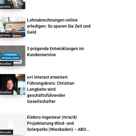
igitales
Lohnabrechnungen online
erledigen: So sparen Sie Zeit und
Geld
igitales
5 prägende Entwicklungen im
Kundenservice
ktuelles
u+i interact erweitert
Führungskreis: Christian
Langbehn wird
ktuelles
geschäftsführender
Gesellschafter
Elektro-Ingenieur (m/w/d)
Projektierung Wind- und
Solarparks (Wiesbaden) – ABO...
obmarkt