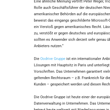
Eine ähnliche Meinung vertritt Peter Weger, Vi
Rolle auch Geschäftsführer der deutschen Nied
amerikanischer Behörden auf die europäisch
beweist das eingangs geschilderte Microsoft-
ein Verstoß gegen amerikanisches Recht. Läss
zu, verstößt er gegen deutsches und europäis
sollten es Anwender sich derzeit sehr genau ü
Anbieters nutzen.“
Die
Oodrive Gruppe
ist ein internationaler Anb
Lösungen mit Hauptsitz in Paris und unterlieg
Vorschriften. Das Unternehmen garantiert viel
geltenden Rechtsraum – z.B. Frankreich für di
Kunden – gespeichert werden und diesen Rech
Die Oodrive Gruppe ist heute einer der europäi
Datenverwaltung in Unternehmen. Das Unterne
betreut heute weltweit mit Niederlassungen i