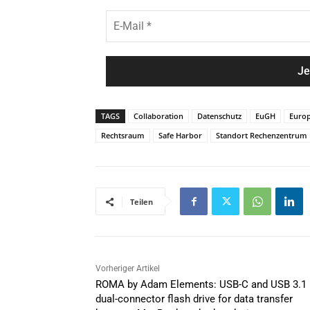
e
h
E
*
n
-
a
M
m
a
e
i
*
l
*
TAGS
Collaboration
Datenschutz
EuGH
Europ
Rechtsraum
Safe Harbor
Standort Rechenzentrum
Teilen
Vorheriger Artikel
ROMA by Adam Elements: USB-C and USB 3.1
dual-connector flash drive for data transfer