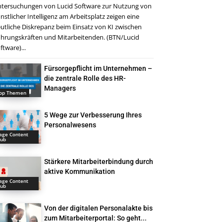
tersuchungen von Lucid Software zur Nutzung von
nstlicher Intelligenz am Arbeitsplatz zeigen eine
utliche Diskrepanz beim Einsatz von KI zwischen
hrungskräften und Mitarbeitenden. (BTN/Lucid
ftware)...
Fürsorgepflicht im Unternehmen –
die zentrale Rolle des HR-
Managers
op Themen
5 Wege zur Verbesserung Ihres
Personalwesens
age Content
ub
Stärkere Mitarbeiterbindung durch
aktive Kommunikation
age Content
ub
Von der digitalen Personalakte bis
zum Mitarbeiterportal: So geht...