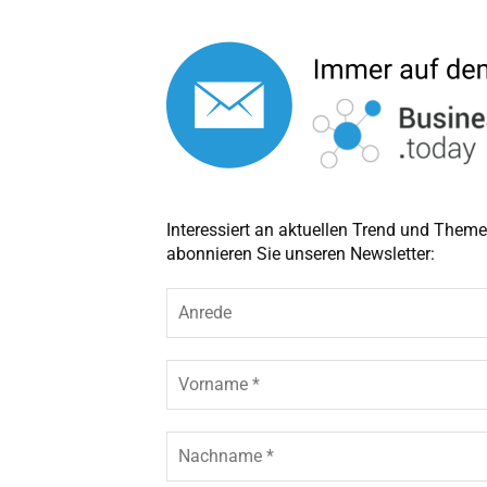
Interessiert an aktuellen Trend und The
abonnieren Sie unseren Newsletter:
A
n
r
e
V
d
o
e
r
n
N
a
a
m
c