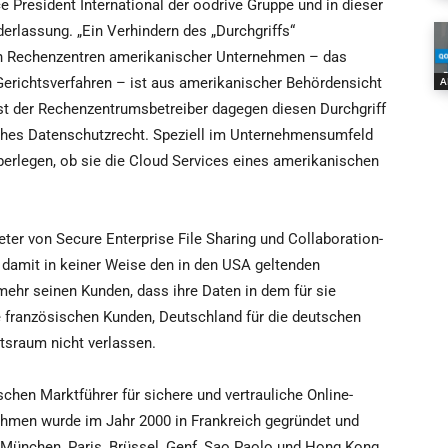
ce President International der oodrive Gruppe und in dieser
erlassung. „Ein Verhindern des „Durchgriffs“
en Rechenzentren amerikanischer Unternehmen – das
Gerichtsverfahren – ist aus amerikanischer Behördensicht
A
t der Rechenzentrumsbetreiber dagegen diesen Durchgriff
ches Datenschutzrecht. Speziell im Unternehmensumfeld
berlegen, ob sie die Cloud Services eines amerikanischen
ieter von Secure Enterprise File Sharing und Collaboration-
t damit in keiner Weise den in den USA geltenden
mehr seinen Kunden, dass ihre Daten in dem für sie
e französischen Kunden, Deutschland für die deutschen
tsraum nicht verlassen.
schen Marktführer für sichere und vertrauliche Online-
hmen wurde im Jahr 2000 in Frankreich gegründet und
n München, Paris, Brüssel, Genf, Sao Paolo und Hong Kong