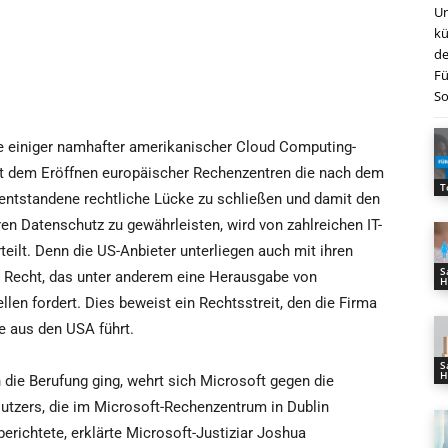
Un
kü
de
Fü
So
 einiger namhafter amerikanischer Cloud Computing-
it dem Eröffnen europäischer Rechenzentren die nach dem
T
entstandene rechtliche Lücke zu schließen und damit den
n Datenschutz zu gewährleisten, wird von zahlreichen IT-
teilt. Denn die US-Anbieter unterliegen auch mit ihren
S
Recht, das unter anderem eine Herausgabe von
H
en fordert. Dies beweist ein Rechtsstreit, den die Firma
e aus den USA führt.
S
H
 die Berufung ging, wehrt sich Microsoft gegen die
tzers, die im Microsoft-Rechenzentrum in Dublin
erichtete, erklärte Microsoft-Justiziar Joshua