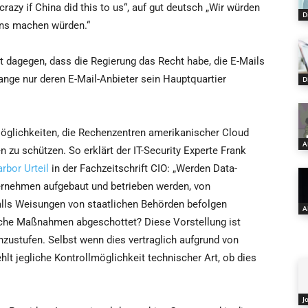
azy if China did this to us“, auf gut deutsch „Wir würden
D
uns machen würden.“
lt dagegen, dass die Regierung das Recht habe, die E-Mails
ange nur deren E-Mail-Anbieter sein Hauptquartier
D
öglichkeiten, die Rechenzentren amerikanischer Cloud
A
n zu schützen. So erklärt der IT-Security Experte Frank
bor Urteil
in der Fachzeitschrift CIO: „Werden Data-
ernehmen aufgebaut und betrieben werden, von
lls Weisungen von staatlichen Behörden befolgen
A
che Maßnahmen abgeschottet? Diese Vorstellung ist
inzustufen. Selbst wenn dies vertraglich aufgrund von
lt jegliche Kontrollmöglichkeit technischer Art, ob dies
J