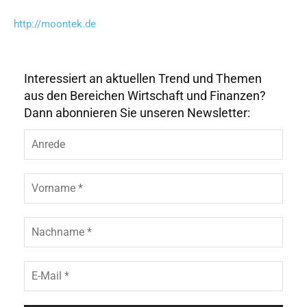
http://moontek.de
Interessiert an aktuellen Trend und Themen
aus den Bereichen Wirtschaft und Finanzen?
Dann abonnieren Sie unseren Newsletter:
A
n
r
e
V
d
o
e
r
n
N
a
a
m
c
e
h
E
*
n
-
a
M
m
a