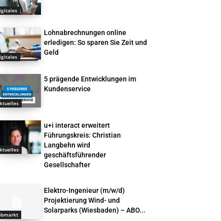
igitales
Lohnabrechnungen online
erledigen: So sparen Sie Zeit und
Geld
igitales
5 prägende Entwicklungen im
Kundenservice
ktuelles
u+i interact erweitert
Führungskreis: Christian
Langbehn wird
ktuelles
geschäftsführender
Gesellschafter
Elektro-Ingenieur (m/w/d)
Projektierung Wind- und
Solarparks (Wiesbaden) – ABO...
obmarkt