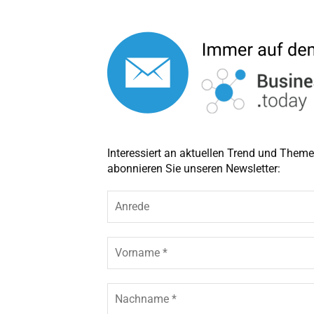
Interessiert an aktuellen Trend und The
abonnieren Sie unseren Newsletter:
A
n
r
e
V
d
o
e
r
n
N
a
a
m