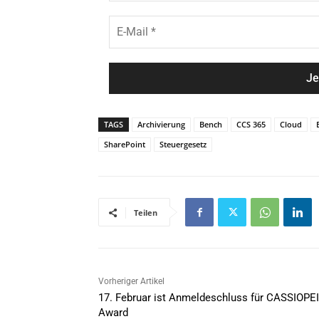
c
e
h
E
*
n
-
a
M
m
a
e
i
*
l
*
TAGS
Archivierung
Bench
CCS 365
Cloud
SharePoint
Steuergesetz
Teilen
Vorheriger Artikel
17. Februar ist Anmeldeschluss für CASSIOPE
Award