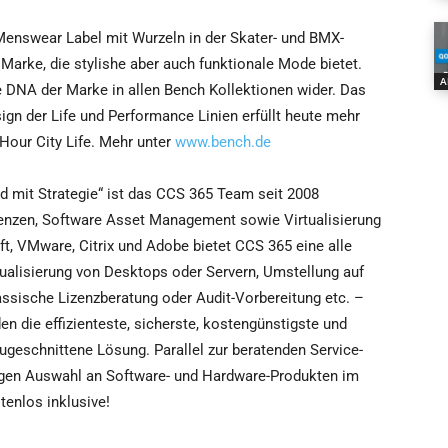
Menswear Label mit Wurzeln in der Skater- und BMX-
Marke, die stylishe aber auch funktionale Mode bietet.
A
e DNA der Marke in allen Bench Kollektionen wider. Das
ign der Life und Performance Linien erfüllt heute mehr
Hour City Life. Mehr unter
www.bench.de
 mit Strategie“ ist das CCS 365 Team seit 2008
izenzen, Software Asset Management sowie Virtualisierung
t, VMware, Citrix und Adobe bietet CCS 365 eine alle
tualisierung von Desktops oder Servern, Umstellung auf
assische Lizenzberatung oder Audit-Vorbereitung etc. –
n die effizienteste, sicherste, kostengünstigste und
ugeschnittene Lösung. Parallel zur beratenden Service-
sigen Auswahl an Software- und Hardware-Produkten im
enlos inklusive!