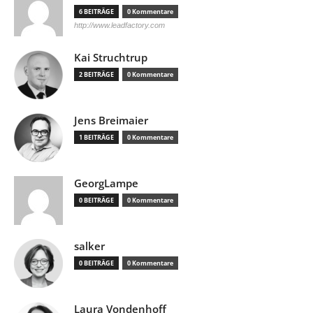
6 BEITRÄGE
0 Kommentare
http://www.leadfactory.com
Kai Struchtrup
2 BEITRÄGE
0 Kommentare
Jens Breimaier
1 BEITRÄGE
0 Kommentare
GeorgLampe
0 BEITRÄGE
0 Kommentare
salker
0 BEITRÄGE
0 Kommentare
Laura Vondenhoff