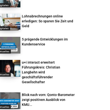
igitales
Lohnabrechnungen online
erledigen: So sparen Sie Zeit und
Geld
igitales
5 prägende Entwicklungen im
Kundenservice
ktuelles
u+i interact erweitert
Führungskreis: Christian
Langbehn wird
ktuelles
geschäftsführender
Gesellschafter
Blick nach vorn: Qonto-Barometer
zeigt positiven Ausblick von
KMU...
ktuelles