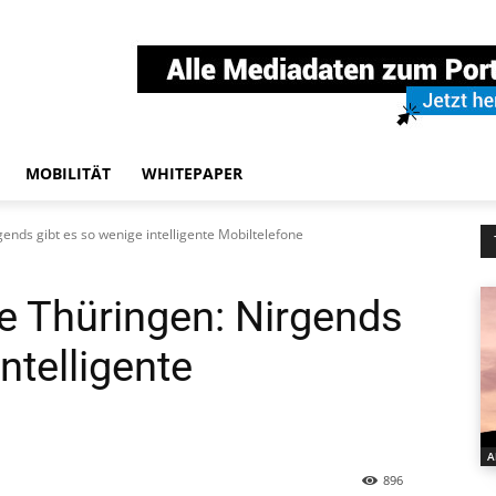
MOBILITÄT
WHITEPAPER
nds gibt es so wenige intelligente Mobiltelefone
 Thüringen: Nirgends
ntelligente
A
896