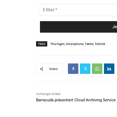
e
h
E
*
n
-
a
M
m
a
e
i
*
l
*
TAGS
Thüringen; Smartphone; Tablet; Technik
Teilen
Vorheriger Artikel
Barracuda präsentiert Cloud Archiving Service