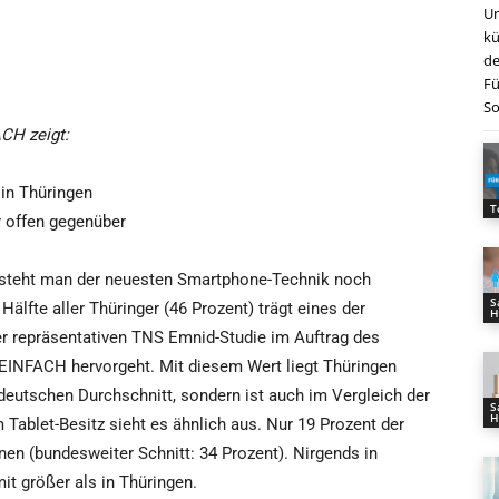
Un
kü
de
Fü
So
CH zeigt:
in Thüringen
T
r offen gegenüber
n steht man der neuesten Smartphone-Technik noch
S
Hälfte aller Thüringer (46 Prozent) trägt eines der
H
er repräsentativen TNS Emnid-Studie im Auftrag des
EINFACH hervorgeht. Mit diesem Wert liegt Thüringen
deutschen Durchschnitt, sondern ist auch im Vergleich der
S
H
Tablet-Besitz sieht es ähnlich aus. Nur 19 Prozent der
nnen (bundesweiter Schnitt: 34 Prozent). Nirgends in
t größer als in Thüringen.