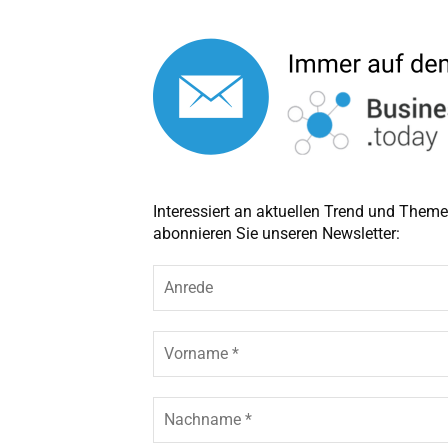
Interessiert an aktuellen Trend und The
abonnieren Sie unseren Newsletter:
A
n
r
e
V
d
o
e
r
n
N
a
a
m
c