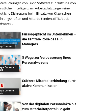
tersuchungen von Lucid Software zur Nutzung von
nstlicher Intelligenz am Arbeitsplatz zeigen eine
utliche Diskrepanz beim Einsatz von KI zwischen
hrungskräften und Mitarbeitenden. (BTN/Lucid
ftware)...
Fürsorgepflicht im Unternehmen –
die zentrale Rolle des HR-
Managers
op Themen
5 Wege zur Verbesserung Ihres
Personalwesens
age Content
ub
Stärkere Mitarbeiterbindung durch
aktive Kommunikation
age Content
ub
Von der digitalen Personalakte bis
zum Mitarbeiterportal: So geht...