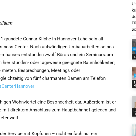
Un
kü
de
Fü
biläum
So
1 gründete Gunnar Kliche in Hannover-Lahe sein all
usiness Center. Nach aufwändigen Umbauarbeiten seines
ternhauses entstanden zwölf Büros und ein Seminarraum
T
h hier stunden- oder tageweise geeignete Räumlichkeiten,
se mieten, Besprechungen, Meetings oder
 gleichzeitig von fünf charmanten Damen am Telefon
S
H
sCenterHannover
uhigen Wohnviertel eine Besonderheit dar. Außerdem ist er
lle mit direktem Anschluss zum Hauptbahnhof gelegen und
S
H
eter weit.
er Service mit Köpfchen – nicht einfach nur ein