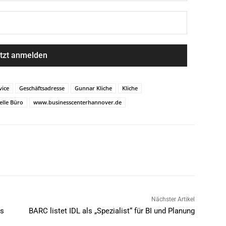
vice
Geschäftsadresse
Gunnar Kliche
Kliche
elle Büro
www.businesscenterhannover.de
Nächster Artikel
Ps
BARC listet IDL als „Spezialist“ für BI und Planung