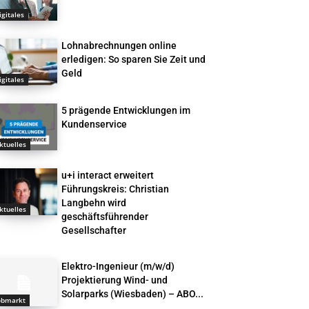
igitales
Lohnabrechnungen online
erledigen: So sparen Sie Zeit und
Geld
igitales
5 prägende Entwicklungen im
Kundenservice
ktuelles
u+i interact erweitert
Führungskreis: Christian
Langbehn wird
ktuelles
geschäftsführender
Gesellschafter
Elektro-Ingenieur (m/w/d)
Projektierung Wind- und
Solarparks (Wiesbaden) – ABO...
obmarkt