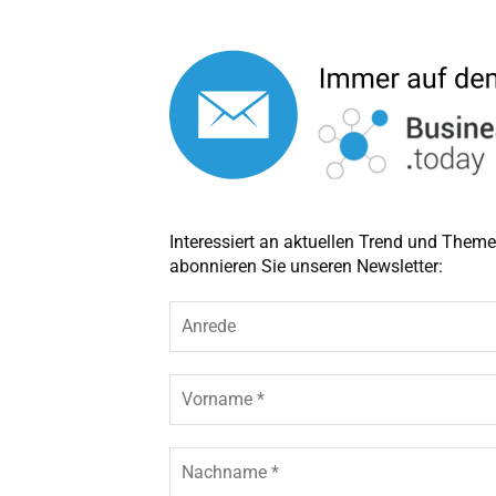
Interessiert an aktuellen Trend und The
abonnieren Sie unseren Newsletter:
A
n
r
e
V
d
o
e
r
n
N
a
a
m