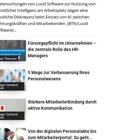
tersuchungen von Lucid Software zur Nutzung von
nstlicher Intelligenz am Arbeitsplatz zeigen eine
utliche Diskrepanz beim Einsatz von KI zwischen
hrungskräften und Mitarbeitenden. (BTN/Lucid
ftware)...
Fürsorgepflicht im Unternehmen –
die zentrale Rolle des HR-
Managers
op Themen
5 Wege zur Verbesserung Ihres
Personalwesens
age Content
ub
Stärkere Mitarbeiterbindung durch
aktive Kommunikation
age Content
ub
Von der digitalen Personalakte bis
zum Mitarbeiterportal: So geht...