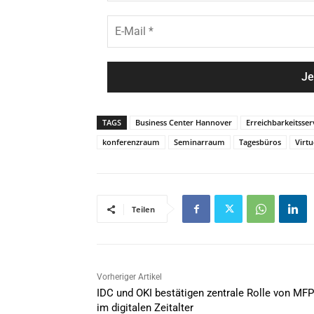
c
e
h
E
*
n
-
a
M
m
a
e
i
*
l
*
TAGS
Business Center Hannover
Erreichbarkeitsser
konferenzraum
Seminarraum
Tagesbüros
Virtu
Teilen
Vorheriger Artikel
IDC und OKI bestätigen zentrale Rolle von MF
im digitalen Zeitalter