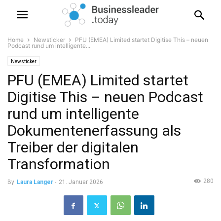
Home
Newsticker
PFU (EMEA) Limited startet Digitise This – neuen
Podcast rund um intelligente...
Newsticker
PFU (EMEA) Limited startet
Digitise This – neuen Podcast
rund um intelligente
Dokumentenerfassung als
Treiber der digitalen
Transformation
280
By
Laura Langer
-
21. Januar 2026