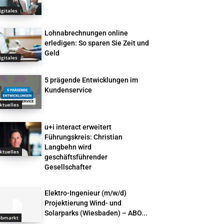
igitales
Lohnabrechnungen online
erledigen: So sparen Sie Zeit und
Geld
igitales
5 prägende Entwicklungen im
Kundenservice
ktuelles
u+i interact erweitert
Führungskreis: Christian
Langbehn wird
ktuelles
geschäftsführender
Gesellschafter
Elektro-Ingenieur (m/w/d)
Projektierung Wind- und
Solarparks (Wiesbaden) – ABO...
obmarkt