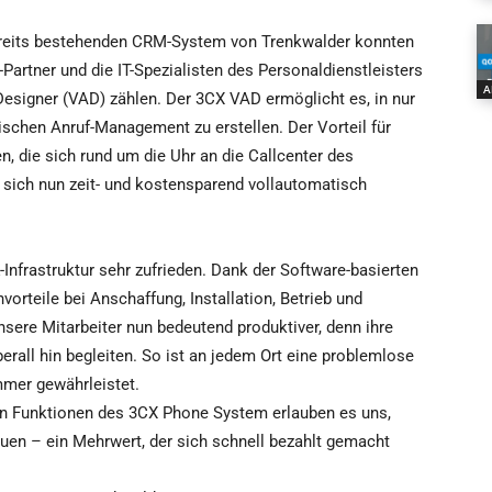
bereits bestehenden CRM-System von Trenkwalder konnten
-Partner und die IT-Spezialisten des Personaldienstleisters
A
 Designer (VAD) zählen. Der 3CX VAD ermöglicht es, in nur
chen Anruf-Management zu erstellen. Der Vorteil für
, die sich rund um die Uhr an die Callcenter des
 sich nun zeit- und kostensparend vollautomatisch
Infrastruktur sehr zufrieden. Dank der Software-basierten
rteile bei Anschaffung, Installation, Betrieb und
nsere Mitarbeiter nun bedeutend produktiver, denn ihre
rall hin begleiten. So ist an jedem Ort eine problemlose
mmer gewährleistet.
iven Funktionen des 3CX Phone System erlauben es uns,
uen – ein Mehrwert, der sich schnell bezahlt gemacht