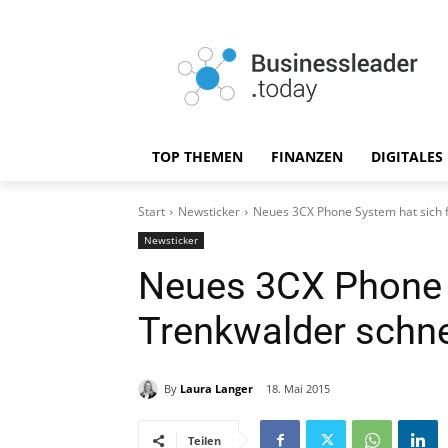
TOP THEMEN
FINANZEN
DIGITALES
Start
Newsticker
Neues 3CX Phone System hat sich f
Newsticker
Neues 3CX Phone S
Trenkwalder schne
By
Laura Langer
18. Mai 2015
Teilen