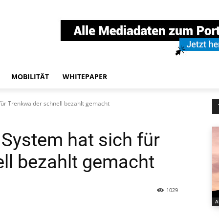
MOBILITÄT
WHITEPAPER
ür Trenkwalder schnell bezahlt gemacht
ystem hat sich für
ll bezahlt gemacht
1029
A