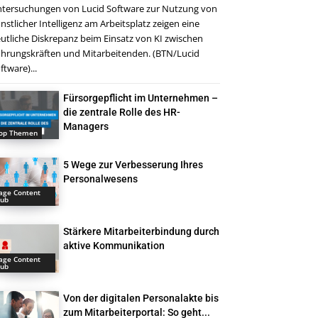
tersuchungen von Lucid Software zur Nutzung von
nstlicher Intelligenz am Arbeitsplatz zeigen eine
utliche Diskrepanz beim Einsatz von KI zwischen
hrungskräften und Mitarbeitenden. (BTN/Lucid
ftware)...
Fürsorgepflicht im Unternehmen –
die zentrale Rolle des HR-
Managers
op Themen
5 Wege zur Verbesserung Ihres
Personalwesens
age Content
ub
Stärkere Mitarbeiterbindung durch
aktive Kommunikation
age Content
ub
Von der digitalen Personalakte bis
zum Mitarbeiterportal: So geht...