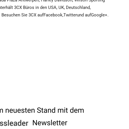
da Plaza Antwerpen, Harley Davidson, Wilson Sporting
terhält 3CX Büros in den USA, UK, Deutschland,
n. Besuchen Sie 3CX aufFacebook,Twitterund aufGoogle+.