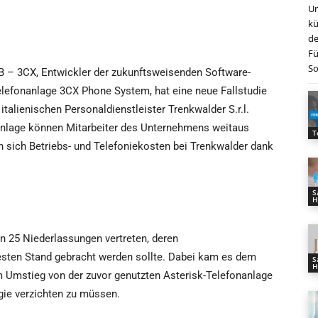
Un
kü
de
Fü
So
– 3CX, Entwickler der zukunftsweisenden Software-
elefonanlage 3CX Phone System, hat eine neue Fallstudie
talienischen Personaldienstleister Trenkwalder S.r.l.
-Anlage können Mitarbeiter des Unternehmens weitaus
T
n sich Betriebs- und Telefoniekosten bei Trenkwalder dank
S
H
 in 25 Niederlassungen vertreten, deren
esten Stand gebracht werden sollte. Dabei kam es dem
S
H
im Umstieg von der zuvor genutzten Asterisk-Telefonanlage
gie verzichten zu müssen.