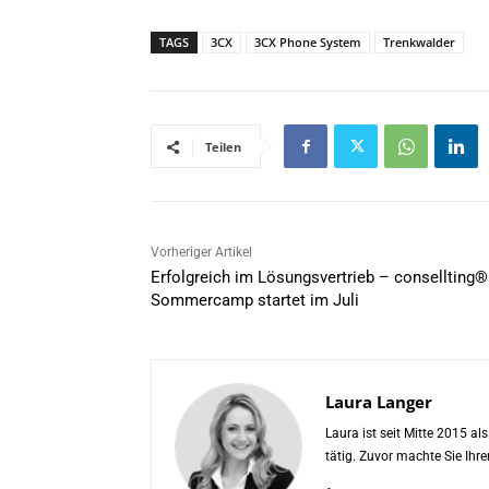
*
TAGS
3CX
3CX Phone System
Trenkwalder
Teilen
Vorheriger Artikel
Erfolgreich im Lösungsvertrieb – consellting®
Sommercamp startet im Juli
Laura Langer
Laura ist seit Mitte 2015 a
tätig. Zuvor machte Sie Ih