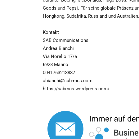
darunter Boeing, McDonalds, Hugo Boss, Rama
Goods und Pepsi. Für seine globale Präsenz un
Hongkong, Südafrika, Russland und Australie
Kontakt
SAB Communications
Andrea Bianchi
Via Norello 17/a
6928 Manno
0041763213887
abianchi@sab-mcs.com
https://sabmcs.wordpress.com/