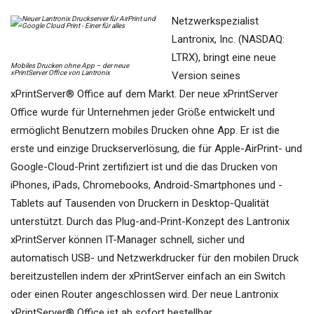
Netzwerkspezialist
Lantronix, Inc. (NASDAQ:
LTRX), bringt eine neue
Mobiles Drucken ohne App – der neue
xPrintServer Office von Lantronix
Version seines
xPrintServer® Office auf dem Markt. Der neue xPrintServer
Office wurde für Unternehmen jeder Größe entwickelt und
ermöglicht Benutzern mobiles Drucken ohne App. Er ist die
erste und einzige Druckserverlösung, die für Apple-AirPrint- und
Google-Cloud-Print zertifiziert ist und die das Drucken von
iPhones, iPads, Chromebooks, Android-Smartphones und -
Tablets auf Tausenden von Druckern in Desktop-Qualität
unterstützt. Durch das Plug-and-Print-Konzept des Lantronix
xPrintServer können IT-Manager schnell, sicher und
automatisch USB- und Netzwerkdrucker für den mobilen Druck
bereitzustellen indem der xPrintServer einfach an ein Switch
oder einen Router angeschlossen wird. Der neue Lantronix
xPrintServer® Office ist ab sofort bestellbar.