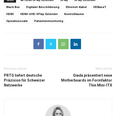
TAGS
4K HDMI 5Play-Extender
5Play
5Play-Extender
Black Box
Digitaler Beschilderung
Ethernet-Kabel
HDBaseT
HDMI
HDMI-UHD-5Play-Extender
Kontrollräume
Operationssäle
Patientenmonitoring
Previous article
Next article
PRTG liefert deutsche
Giada präsentiert neue
Präzision für Schweizer
Motherboards im Formfaktor
Netzwerke
Thin Mini-ITX