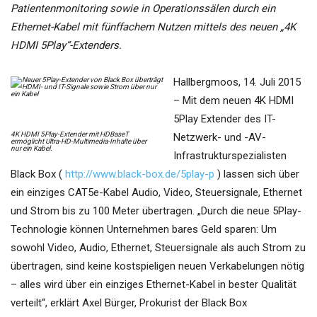
Patientenmonitoring sowie in Operationssälen durch ein
Ethernet-Kabel mit fünffachem Nutzen mittels des neuen „4K
HDMI 5Play“-Extenders.
Hallbergmoos, 14. Juli 2015
– Mit dem neuen 4K HDMI
5Play Extender des IT-
4K HDMI 5Play-Extender mit HDBaseT
Netzwerk- und -AV-
ermöglicht Ultra-HD-Multimedia-Inhalte über
nur ein Kabel.
Infrastrukturspezialisten
Black Box (
http://www.black-box.de/5play-p
) lassen sich über
ein einziges CAT5e-Kabel Audio, Video, Steuersignale, Ethernet
und Strom bis zu 100 Meter übertragen. „Durch die neue 5Play-
Technologie können Unternehmen bares Geld sparen: Um
sowohl Video, Audio, Ethernet, Steuersignale als auch Strom zu
übertragen, sind keine kostspieligen neuen Verkabelungen nötig
– alles wird über ein einziges Ethernet-Kabel in bester Qualität
verteilt“, erklärt Axel Bürger, Prokurist der Black Box