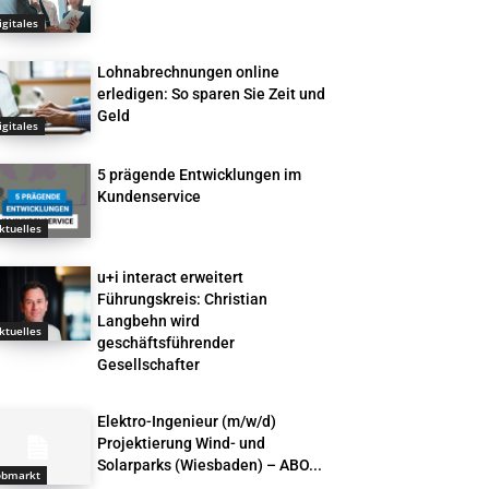
igitales
Lohnabrechnungen online
erledigen: So sparen Sie Zeit und
Geld
igitales
5 prägende Entwicklungen im
Kundenservice
ktuelles
u+i interact erweitert
Führungskreis: Christian
Langbehn wird
ktuelles
geschäftsführender
Gesellschafter
Elektro-Ingenieur (m/w/d)
Projektierung Wind- und
Solarparks (Wiesbaden) – ABO...
obmarkt