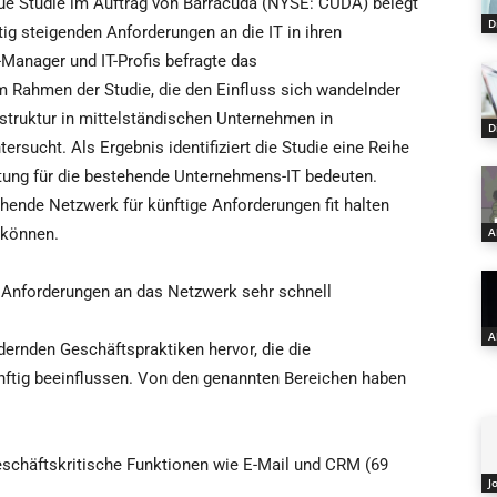
eue Studie im Auftrag von Barracuda (NYSE: CUDA) belegt
D
ig steigenden Anforderungen an die IT in ihren
-Manager und IT-Profis befragte das
 Rahmen der Studie, die den Einfluss sich wandelnder
astruktur in mittelständischen Unternehmen in
D
rsucht. Als Ergebnis identifiziert die Studie eine Reihe
stung für die bestehende Unternehmens-IT bedeuten.
ehende Netzwerk für künftige Anforderungen fit halten
n können.
A
e Anforderungen an das Netzwerk sehr schnell
A
dernden Geschäftspraktiken hervor, die die
ünftig beeinflussen. Von den genannten Bereichen haben
eschäftskritische Funktionen wie E-Mail und CRM (69
J