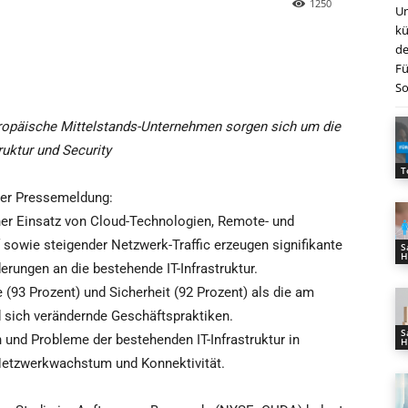
1250
Un
kü
de
Fü
So
uropäische Mittelstands-Unternehmen sorgen sich um die
ruktur und Security
T
der Pressemeldung:
er Einsatz von Cloud-Technologien, Remote- und
f sowie steigender Netzwerk-Traffic erzeugen signifikante
S
H
erungen an die bestehende IT-Infrastruktur.
93 Prozent) und Sicherheit (92 Prozent) als die am
d sich verändernde Geschäftspraktiken.
S
 und Probleme der bestehenden IT-Infrastruktur in
H
Netzwerkwachstum und Konnektivität.