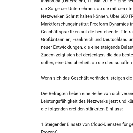
Innsbruck (Österreich), 11. Mai 2015 – Eine n
die Sorge der Unternehmen, ob sie mit den stet
Netzwerken Schritt halten können. Über 600 IT
Marktforschungsinstitut Freeform Dynamics im
Geschäftspraktiken auf die bestehende IT-Infr
Großbritannien, Frankreich und Deutschland unte
neuer Entwicklungen, die eine steigende Bela
Zudem zeigt sich bei denjenigen, die das best
sollen, eine Unsicherheit, ob sie dies schaffe
Wenn sich das Geschäft verändert, steigen di
Die Befragten heben eine Reihe von sich verän
Leistungsfähigkeit des Netzwerks jetzt und k
die folgenden drei den stärksten Einfluss:
1.Steigender Einsatz von Cloud-Diensten für g
Prozent)