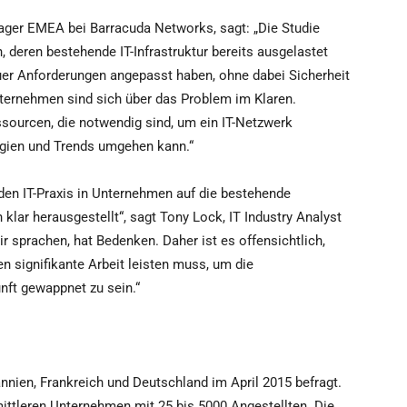
ager EMEA bei Barracuda Networks, sagt: „Die Studie
, deren bestehende IT-Infrastruktur bereits ausgelastet
neuer Anforderungen angepasst haben, ohne dabei Sicherheit
ternehmen sind sich über das Problem im Klaren.
sourcen, die notwendig sind, um ein IT-Netzwerk
ogien und Trends umgehen kann.“
den IT-Praxis in Unternehmen auf die bestehende
 klar herausgestellt“, sagt Tony Lock, IT Industry Analyst
r sprachen, hat Bedenken. Daher ist es offensichtlich,
n signifikante Arbeit leisten muss, um die
unft gewappnet zu sein.“
nnien, Frankreich und Deutschland im April 2015 befragt.
ttleren Unternehmen mit 25 bis 5000 Angestellten. Die