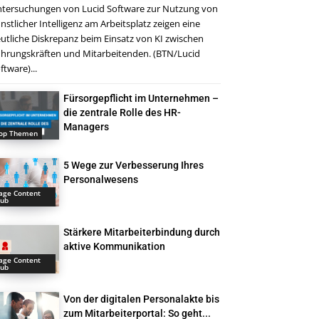
tersuchungen von Lucid Software zur Nutzung von
nstlicher Intelligenz am Arbeitsplatz zeigen eine
utliche Diskrepanz beim Einsatz von KI zwischen
hrungskräften und Mitarbeitenden. (BTN/Lucid
ftware)...
Fürsorgepflicht im Unternehmen –
die zentrale Rolle des HR-
Managers
op Themen
5 Wege zur Verbesserung Ihres
Personalwesens
age Content
ub
Stärkere Mitarbeiterbindung durch
aktive Kommunikation
age Content
ub
Von der digitalen Personalakte bis
zum Mitarbeiterportal: So geht...