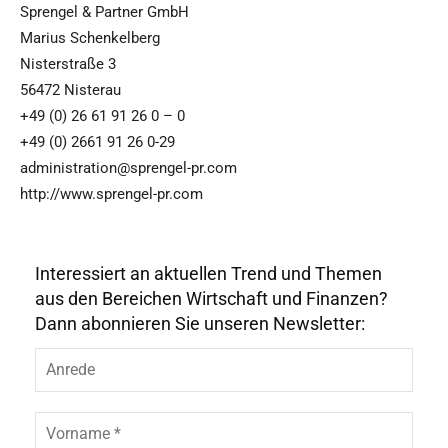
Sprengel & Partner GmbH
Marius Schenkelberg
Nisterstraße 3
56472 Nisterau
+49 (0) 26 61 91 26 0 – 0
+49 (0) 2661 91 26 0-29
administration@sprengel-pr.com
http://www.sprengel-pr.com
Interessiert an aktuellen Trend und Themen
aus den Bereichen Wirtschaft und Finanzen?
Dann abonnieren Sie unseren Newsletter:
A
n
r
e
V
d
o