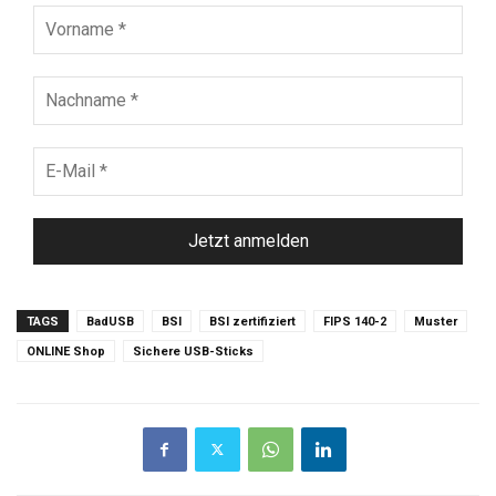
Vorname
*
Nachname
*
E-
Mail
*
TAGS
BadUSB
BSI
BSI zertifiziert
FIPS 140-2
Muster
ONLINE Shop
Sichere USB-Sticks