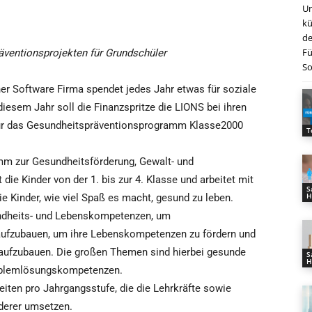
Un
kü
de
Fü
ventionsprojekten für Grundschüler
So
her Software Firma spendet jedes Jahr etwas für soziale
diesem Jahr soll die Finanzspritze die LIONS bei ihren
ür das Gesundheitspräventionsprogramm Klasse2000
T
mm zur Gesundheitsförderung, Gewalt- und
die Kinder von der 1. bis zur 4. Klasse und arbeitet mit
S
H
ie Kinder, wie viel Spaß es macht, gesund zu leben.
ndheits- und Lebenskompetenzen, um
 aufzubauen, um ihre Lebenskompetenzen zu fördern und
 aufzubauen. Die großen Themen sind hierbei gesunde
S
H
roblemlösungskompetenzen.
iten pro Jahrgangsstufe, die die Lehrkräfte sowie
derer umsetzen.