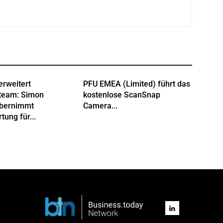
erweitert
PFU EMEA (Limited) führt das
team: Simon
kostenlose ScanSnap
übernimmt
Camera...
tung für...