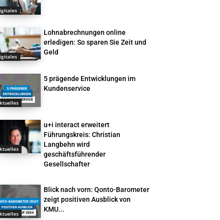
igitales
Lohnabrechnungen online
erledigen: So sparen Sie Zeit und
Geld
igitales
5 prägende Entwicklungen im
Kundenservice
ktuelles
u+i interact erweitert
Führungskreis: Christian
Langbehn wird
ktuelles
geschäftsführender
Gesellschafter
Blick nach vorn: Qonto-Barometer
zeigt positiven Ausblick von
KMU...
ktuelles