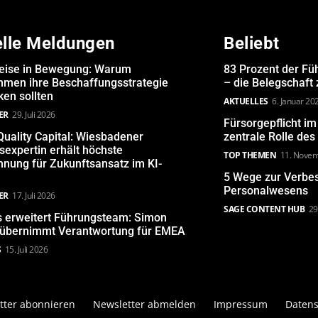
elle Meldungen
Beliebt
eise in Bewegung: Warum
83 Prozent der Fü
hmen ihre Beschaffungsstrategie
– die Belegschaft
en sollten
AKTUELLES
6. Januar 20
ER
29. Juli 2026
Fürsorgepflicht i
uality Capital: Wiesbadener
zentrale Rolle de
expertin erhält höchste
TOP THEMEN
11. Nove
nung für Zukunftsansatz im KI-
5 Wege zur Verbe
Personalwesens
ER
17. Juli 2026
SAGE CONTENT HUB
29
s erweitert Führungsteam: Simon
 übernimmt Verantwortung für EMEA
S
15. Juli 2026
tter abonnieren
Newsletter abmelden
Impressum
Datens