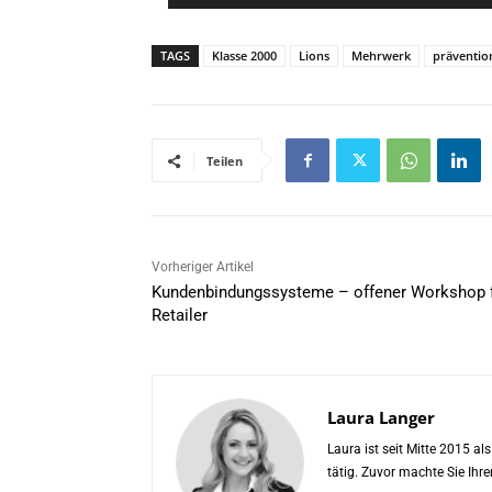
l
*
TAGS
Klasse 2000
Lions
Mehrwerk
präventio
Teilen
Vorheriger Artikel
Kundenbindungssysteme – offener Workshop 
Retailer
Laura Langer
Laura ist seit Mitte 2015 a
tätig. Zuvor machte Sie Ih