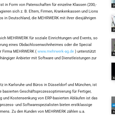
st in Form von Patenschaften für einzelne Klassen (200,-
D
gieren sich z. B. Eltern, Firmen, Krankenkassen und Lions
lubs in Deutschland, die MEHRWERK mit ihrer diesjährigen
D
 sich MEHRWERK für soziale Einrichtungen und Events, so
anierung eines Obdachlosenwohnheimes oder die Special
her Firma MEHRWERK (
www.mehrwerk-ag.de
) unterstützt
A
hängiger Anbieter mit Software und Dienstleistungen zur
A
tz in Karlsruhe und Büros in Düsseldorf und München, ist
 basierten Geschäftsprozessoptimierung für Fertiger,
ng und Kostensenkung von ERP-basierten Abläufen ist das
rozess- und Softwarespezialisten bieten erstklassige
nehmens. Zu den Kunden von MEHRWERK zählen u.a.
A