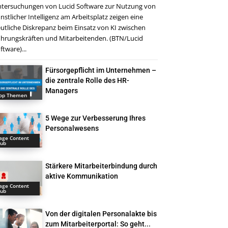
tersuchungen von Lucid Software zur Nutzung von
nstlicher Intelligenz am Arbeitsplatz zeigen eine
utliche Diskrepanz beim Einsatz von KI zwischen
hrungskräften und Mitarbeitenden. (BTN/Lucid
ftware)...
Fürsorgepflicht im Unternehmen –
die zentrale Rolle des HR-
Managers
op Themen
5 Wege zur Verbesserung Ihres
Personalwesens
age Content
ub
Stärkere Mitarbeiterbindung durch
aktive Kommunikation
age Content
ub
Von der digitalen Personalakte bis
zum Mitarbeiterportal: So geht...