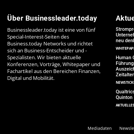
Über Businessleader.today
Aktu
Businessleader.today ist eine von fünf
Strompr
Unterne
Special-Interest-Seiten des
neu denk
Business.today Networks und richtet
WHITEPAP
sich an Business-Entscheider und -
Spezialisten. Wir bieten aktuelle
Human Q
Führungs
Konferenzen, Vorträge, Whitepaper und
Auszeich
Fachartikel aus den Bereichen Finanzen,
Zeitalter
Digital und Mobilität.
NEWSTICK
Qualtric
Quinton
AKTUELLE
Mediadaten
Newsle