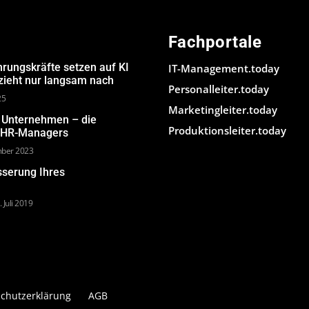
Fachportale
hrungskräfte setzen auf KI
IT-Management.today
 zieht nur langsam nach
Personalleiter.today
25
Marketingleiter.today
m Unternehmen – die
Produktionsleiter.today
s HR-Managers
mber 2023
sserung Ihres
. Juli 2019
chutzerklärung
AGB