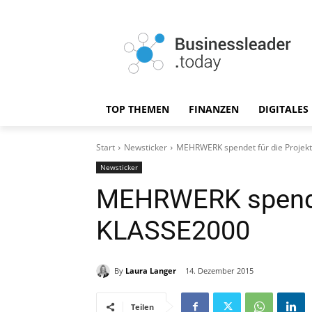
TOP THEMEN
FINANZEN
DIGITALES
Start
Newsticker
MEHRWERK spendet für die Projek
Newsticker
MEHRWERK spendet
KLASSE2000
By
Laura Langer
14. Dezember 2015
Teilen