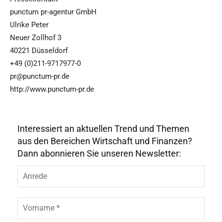
punctum pr-agentur GmbH
Ulrike Peter
Neuer Zollhof 3
40221 Düsseldorf
+49 (0)211-9717977-0
pr@punctum-pr.de
http://www.punctum-pr.de
Interessiert an aktuellen Trend und Themen
aus den Bereichen Wirtschaft und Finanzen?
Dann abonnieren Sie unseren Newsletter:
A
n
r
e
V
d
o
e
r