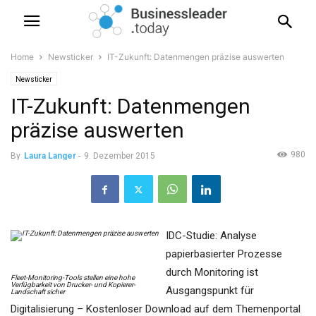
Home
Newsticker
IT-Zukunft: Datenmengen präzise auswerten
Newsticker
IT-Zukunft: Datenmengen
präzise auswerten
980
By
Laura Langer
-
9. Dezember 2015
IDC-Studie: Analyse
papierbasierter Prozesse
durch Monitoring ist
Fleet-Monitoring-Tools stellen eine hohe
Verfügbarkeit von Drucker- und Kopierer-
Ausgangspunkt für
Landschaft sicher
Digitalisierung – Kostenloser Download auf dem Themenportal