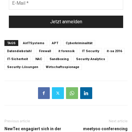
Mail
*
TAGS
AirITSystems
APT
Cyberkriminalität
Datendiebstahl
Firewall
it forensik
IT Security
it-sa 2016
IT-Sicherheit
NAC
Sandboxing
Security Analytics
Security-Lösungen
Wirtschaftsspionage
Previous article
Next article
NewTec engagiert sich in der
meetyoo conferencing