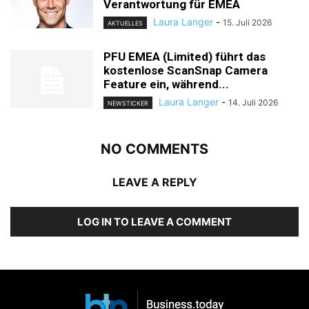
Verantwortung für EMEA
Laura Langer
-
15. Juli 2026
AKTUELLES
PFU EMEA (Limited) führt das
kostenlose ScanSnap Camera
Feature ein, während...
Laura Langer
-
14. Juli 2026
NEWSTICKER
NO COMMENTS
LEAVE A REPLY
LOG IN TO LEAVE A COMMENT