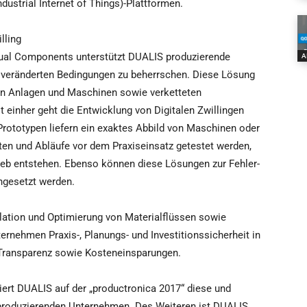
Industrial Internet of Things)-Plattformen.
lling
sual Components unterstützt DUALIS produzierende
A
0 veränderten Bedingungen zu beherrschen. Diese Lösung
on Anlagen und Maschinen sowie verketteten
t einher geht die Entwicklung von Digitalen Zwillingen
 Prototypen liefern ein exaktes Abbild von Maschinen oder
n und Abläufe vor dem Praxiseinsatz getestet werden,
rieb entstehen. Ebenso können diese Lösungen zur Fehler-
ngesetzt werden.
ation und Optimierung von Materialflüssen sowie
rnehmen Praxis-, Planungs- und Investitionssicherheit in
 Transparenz sowie Kosteneinsparungen.
rt DUALIS auf der „productronica 2017“ diese und
 produzierenden Unternehmen. Des Weiteren ist DUALIS