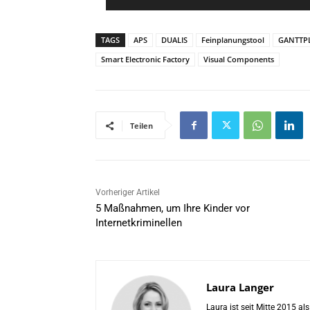
l
*
TAGS
APS
DUALIS
Feinplanungstool
GANTTP
Smart Electronic Factory
Visual Components
Teilen
Vorheriger Artikel
5 Maßnahmen, um Ihre Kinder vor
Internetkriminellen
Laura Langer
Laura ist seit Mitte 2015 a