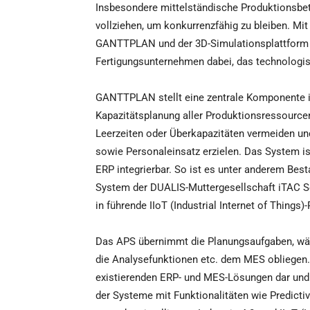
Insbesondere mittelständische Produktionsbet
vollziehen, um konkurrenzfähig zu bleiben. M
GANTTPLAN und der 3D-Simulationsplattform 
Fertigungsunternehmen dabei, das technologisc
GANTTPLAN stellt eine zentrale Komponente in
Kapazitätsplanung aller Produktionsressource
Leerzeiten oder Überkapazitäten vermeiden un
sowie Personaleinsatz erzielen. Das System is
ERP integrierbar. So ist es unter anderem Bes
System der DUALIS-Muttergesellschaft iTAC 
in führende IIoT (Industrial Internet of Things)
Das APS übernimmt die Planungsaufgaben, wä
die Analysefunktionen etc. dem MES obliegen. 
existierenden ERP- und MES-Lösungen dar und w
der Systeme mit Funktionalitäten wie Predictiv