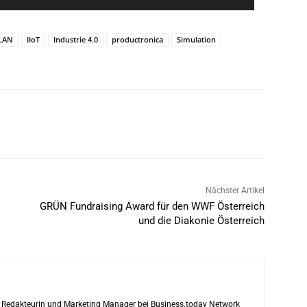
LAN
IIoT
Industrie 4.0
productronica
Simulation
Nächster Artikel
GRÜN Fundraising Award für den WWF Österreich
und die Diakonie Österreich
ls Redakteurin und Marketing Manager bei Business.today Network