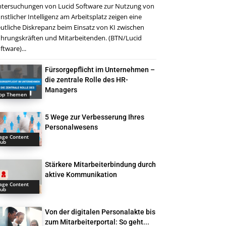
tersuchungen von Lucid Software zur Nutzung von
nstlicher Intelligenz am Arbeitsplatz zeigen eine
utliche Diskrepanz beim Einsatz von KI zwischen
hrungskräften und Mitarbeitenden. (BTN/Lucid
ftware)...
Fürsorgepflicht im Unternehmen –
die zentrale Rolle des HR-
Managers
op Themen
5 Wege zur Verbesserung Ihres
Personalwesens
age Content
ub
Stärkere Mitarbeiterbindung durch
aktive Kommunikation
age Content
ub
Von der digitalen Personalakte bis
zum Mitarbeiterportal: So geht...