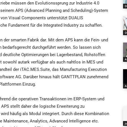
riebe müssen den Evolutionssprung zur Industrie 4.0
D
it seinem APS (Advanced Planning and Scheduling)-System
von Visual Components unterstützt DUALIS
he Fundament für die Integrated Industry zu schaffen.
D
 der smarten Fabrik dar. Mit dem APS kann die Fein- und
n bedarfsgerecht durchgeführt werden. So lassen sich
d deutliche Optimierungen bei Lagerbestand, Rohstoffen
A
t sowohl autark verfügbar als auch nahtlos in MES und
tandteil der iTAC.MES.Suite, das Manufacturing Execution
Software AG. Darüber hinaus hält GANTTPLAN zunehmend
-Plattformen Einzug.
A
hrend die operativen Transaktionen im ERP-System und
APS stellt daher die logische Erweiterung zu
ird häufig als Modul integriert. Durch diese Kombination
e Maintenance, Analytics, Advanced Intelligence etc.
J