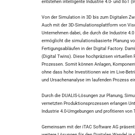
entstehen intelligente Industrie 4.0- und IIoT (
Von der Simulation in 3D bis zum Digitalen Zwi
Auch mit der 3D-Simulationsplattform von Vi
Unternehmen dabei, die durch die Industrie 4.
ermöglicht die simulationsbasierte Planung v
Fertigungsabläufen in der Digital Factory. Dami
(Digital Twins). Diese hochpräzisen virtuellen
Prozessen. Somit können Anlagen, Komponente
ohne dass hohe Investitionen wie im Live-Bet
und Ursachenanalyse im laufenden Prozess ei
Durch die DUALIS-Lösungen zur Planung, Simul
vernetzten Produktionsprozessen erlangen Unte
Industrie 4.0-Umgebungen und profitieren von
Gemeinsam mit der iTAC Software AG präsentie
weitere Lösungen für den Digitalen Wandel in