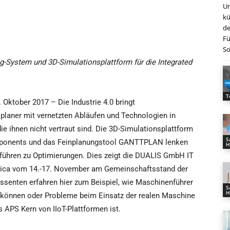
Un
kü
de
Fü
So
g-System und 3D-Simulationsplattform für die Integrated
T
 Oktober 2017 – Die Industrie 4.0 bringt
planer mit vernetzten Abläufen und Technologien in
ie ihnen nicht vertraut sind. Die 3D-Simulationsplattform
S
ponents und das Feinplanungstool GANTTPLAN lenken
H
 führen zu Optimierungen. Dies zeigt die DUALIS GmbH IT
onica vom 14.-17. November am Gemeinschaftsstand der
essenten erfahren hier zum Beispiel, wie Maschinenführer
S
H
n können oder Probleme beim Einsatz der realen Maschine
 APS Kern von IIoT-Plattformen ist.