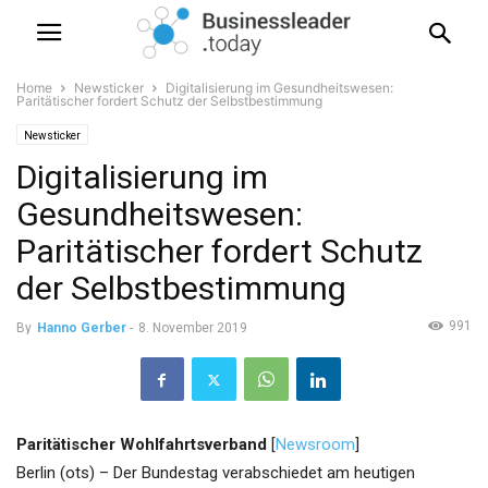
Home
Newsticker
Digitalisierung im Gesundheitswesen:
Paritätischer fordert Schutz der Selbstbestimmung
Newsticker
Digitalisierung im
Gesundheitswesen:
Paritätischer fordert Schutz
der Selbstbestimmung
991
By
Hanno Gerber
-
8. November 2019
Paritätischer Wohlfahrtsverband
[
Newsroom
]
Berlin (ots) – Der Bundestag verabschiedet am heutigen