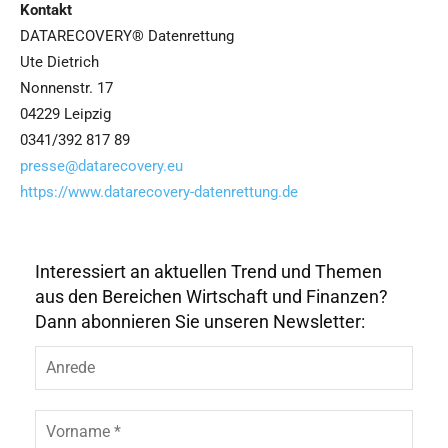
Kontakt
DATARECOVERY® Datenrettung
Ute Dietrich
Nonnenstr. 17
04229 Leipzig
0341/392 817 89
presse@datarecovery.eu
https://www.datarecovery-datenrettung.de
Interessiert an aktuellen Trend und Themen
aus den Bereichen Wirtschaft und Finanzen?
Dann abonnieren Sie unseren Newsletter:
A
n
r
e
V
d
o