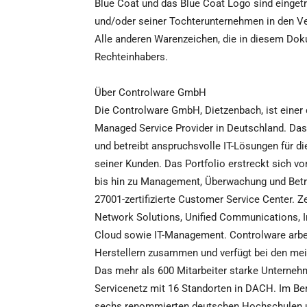
Blue Coat und das Blue Coat Logo sind einget
und/oder seiner Tochterunternehmen in den Ve
Alle anderen Warenzeichen, die in diesem Dok
Rechteinhabers.
Über Controlware GmbH
Die Controlware GmbH, Dietzenbach, ist einer
Managed Service Provider in Deutschland. Das
und betreibt anspruchsvolle IT-Lösungen für 
seiner Kunden. Das Portfolio erstreckt sich vo
bis hin zu Management, Überwachung und Betri
27001-zertifizierte Customer Service Center. Z
Network Solutions, Unified Communications, In
Cloud sowie IT-Management. Controlware arbeit
Herstellern zusammen und verfügt bei den meis
Das mehr als 600 Mitarbeiter starke Unterneh
Servicenetz mit 16 Standorten in DACH. Im Be
sechs renommierten deutschen Hochschulen u