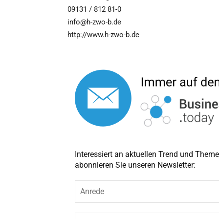
09131 / 812 81-0
info@h-zwo-b.de
http://www.h-zwo-b.de
Interessiert an aktuellen Trend und The
abonnieren Sie unseren Newsletter:
A
n
r
e
V