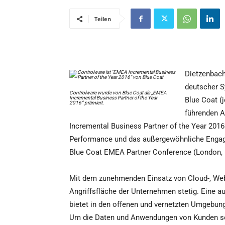
Teilen
Dietzenbach
deutscher S
Controlware wurde von Blue Coat als „EMEA
Incremental Business Partner of the Year
Blue Coat (
2016“ prämiert.
führenden A
Incremental Business Partner of the Year 2016
Performance und das außergewöhnliche Engage
Blue Coat EMEA Partner Conference (London, 1
Mit dem zunehmenden Einsatz von Cloud-, We
Angriffsfläche der Unternehmen stetig. Eine au
bietet in den offenen und vernetzten Umgebun
Um die Daten und Anwendungen von Kunden sow