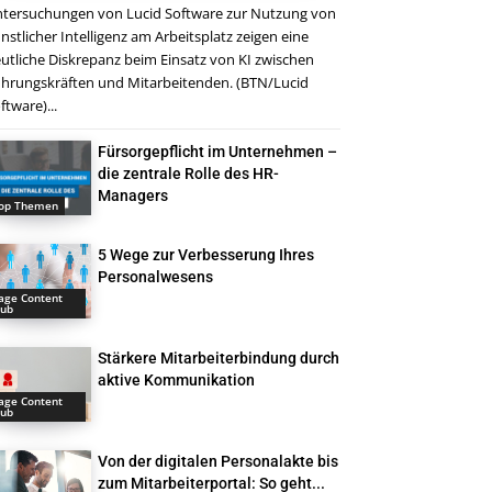
tersuchungen von Lucid Software zur Nutzung von
nstlicher Intelligenz am Arbeitsplatz zeigen eine
utliche Diskrepanz beim Einsatz von KI zwischen
hrungskräften und Mitarbeitenden. (BTN/Lucid
ftware)...
Fürsorgepflicht im Unternehmen –
die zentrale Rolle des HR-
Managers
op Themen
5 Wege zur Verbesserung Ihres
Personalwesens
age Content
ub
Stärkere Mitarbeiterbindung durch
aktive Kommunikation
age Content
ub
Von der digitalen Personalakte bis
zum Mitarbeiterportal: So geht...