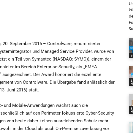
Un
kü
de
Fü
So
, 20. September 2016 – Controlware, renommierter
ystemintegrator und Managed Service Provider, wurde von
T
jetzt ein Teil von Symantec (NASDAQ: SYMC)), einem der
nbieter im Bereich Enterprise-Security, als „EMEA
“ ausgezeichnet. Der Award honoriert die exzellente
S
ment von Controlware. Die Übergabe fand anlässlich der
H
3. Juni 2016) statt.
b- und Mobile-Anwendungen wächst auch die
S
H
sschließlich auf den Perimeter fokussierte Cyber-Security
gen von heute daher keinen ausreichenden Schutz mehr.
ohl in der Cloud als auch On-Premise zuverlässig vor