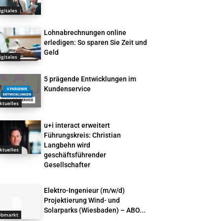
igitales
Lohnabrechnungen online
erledigen: So sparen Sie Zeit und
Geld
igitales
5 prägende Entwicklungen im
Kundenservice
ktuelles
u+i interact erweitert
Führungskreis: Christian
Langbehn wird
ktuelles
geschäftsführender
Gesellschafter
Elektro-Ingenieur (m/w/d)
Projektierung Wind- und
Solarparks (Wiesbaden) – ABO...
obmarkt