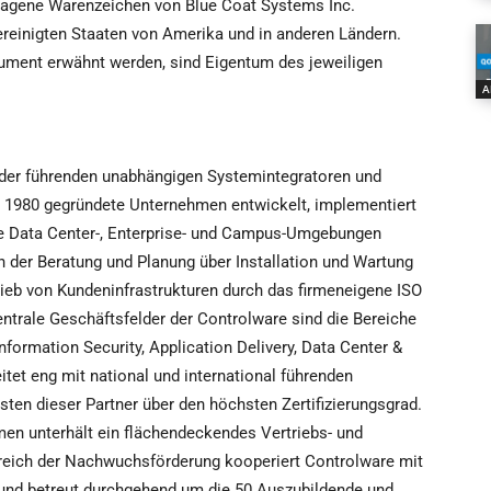
ragene Warenzeichen von Blue Coat Systems Inc.
reinigten Staaten von Amerika und in anderen Ländern.
ument erwähnt werden, sind Eigentum des jeweiligen
A
 der führenden unabhängigen Systemintegratoren und
 1980 gegründete Unternehmen entwickelt, implementiert
die Data Center-, Enterprise- und Campus-Umgebungen
n der Beratung und Planung über Installation und Wartung
eb von Kundeninfrastrukturen durch das firmeneigene ISO
entrale Geschäftsfelder der Controlware sind die Bereiche
formation Security, Application Delivery, Data Center &
et eng mit national und international führenden
ten dieser Partner über den höchsten Zertifizierungsgrad.
men unterhält ein flächendeckendes Vertriebs- und
reich der Nachwuchsförderung kooperiert Controlware mit
nd betreut durchgehend um die 50 Auszubildende und