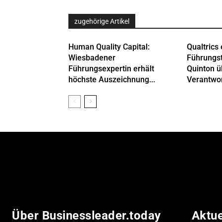
zugehörige Artikel
Human Quality Capital:
Qualtrics 
Wiesbadener
Führungs
Führungsexpertin erhält
Quinton 
höchste Auszeichnung...
Verantwor
Über Businessleader.today
Aktu