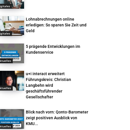
igitales
Lohnabrechnungen online
erledigen: So sparen Sie Zeit und
Geld
igitales
5 prägende Entwicklungen im
Kundenservice
ktuelles
u+i interact erweitert
Führungskreis: Christian
Langbehn wird
ktuelles
geschäftsführender
Gesellschafter
Blick nach vorn: Qonto-Barometer
zeigt positiven Ausblick von
KMU...
ktuelles