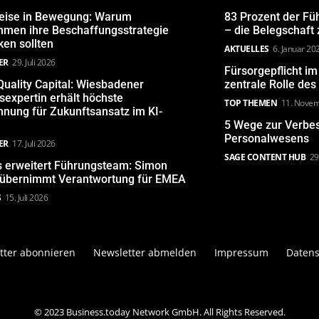
eise in Bewegung: Warum
83 Prozent der Fü
hmen ihre Beschaffungsstrategie
– die Belegschaft
en sollten
AKTUELLES
6. Januar 20
ER
29. Juli 2026
Fürsorgepflicht i
uality Capital: Wiesbadener
zentrale Rolle de
expertin erhält höchste
TOP THEMEN
11. Nove
nung für Zukunftsansatz im KI-
5 Wege zur Verbe
Personalwesens
ER
17. Juli 2026
SAGE CONTENT HUB
29
s erweitert Führungsteam: Simon
 übernimmt Verantwortung für EMEA
S
15. Juli 2026
tter abonnieren
Newsletter abmelden
Impressum
Datens
© 2023 Business.today Network GmbH. All Rights Reserved.