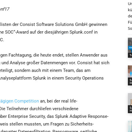
Un
onf17
kü
de
Fü
ialisten der Consist Software Solutions GmbH gewinnen
So
he SOC“-Award auf der diesjährigen Splunk.conf in
C.
igen Fachtagung, die heute endet, stellen Anwender aus
T
g und Analyse großer Datenmengen vor. Consist hat sich
teiligt, sondern auch mit einem Team, das am
alyseplattform Splunk in einem Security Operations
S
H
tägigen Competition
an, bei der real life-
S
ie Teilnehmer durchliefen verschiedene
H
über Enterprise Security, das Splunk Adaptive Response-
eis stellen mussten, um Fragen zu Sicherheits-
darunter Datenexfiltration, Ransomware, seitliche