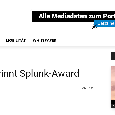
MOBILITÄT
WHITEPAPER
rd
innt Splunk-Award
1157
A