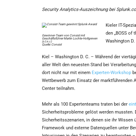
Security Analytics-Auszeichnung bei Splunk.c
Kieler IT-Spez
den „BOSS of t
Gewinner-Team von Consist mit
Geschäftsführer Martin Lochte-Holtgreven
Washington D. 
(v.l.n.r.)
Quelle: Consist
Kiel – Washington D. C. – Während der viertäg
aller Welt den neuesten Stand bei Verarbeitun
dort nicht nur mit einem
Experten-Workshop
be
Wettbewerb zum Einsatz der marktführenden An
Center teilnahm.
Mehr als 100 Expertenteams traten bei der
ein
Sicherheitsprobleme gelöst werden mussten. D
Sicherheitsszenarien, in denen sie ihr Wissen 
Framework und externe Datenquellen unter Bew
Intrusionen in den Szenarien zu beantworten – 