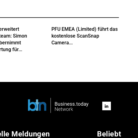
erweitert
PFU EMEA (Limited) führt das
team: Simon
kostenlose ScanSnap
übernimmt
Camera...
tung für...
elle Meldungen
Beliebt