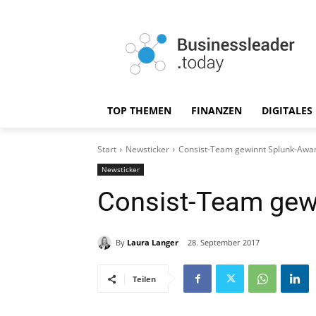
TOP THEMEN
FINANZEN
DIGITALES
Start
Newsticker
Consist-Team gewinnt Splunk-Awa
Newsticker
Consist-Team gew
By
Laura Langer
28. September 2017
Teilen