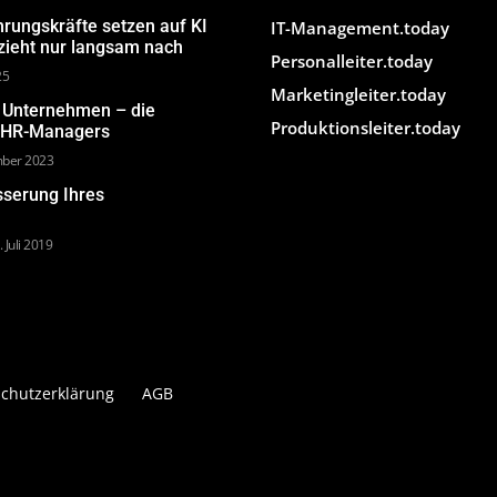
hrungskräfte setzen auf KI
IT-Management.today
 zieht nur langsam nach
Personalleiter.today
25
Marketingleiter.today
m Unternehmen – die
Produktionsleiter.today
s HR-Managers
mber 2023
sserung Ihres
. Juli 2019
chutzerklärung
AGB