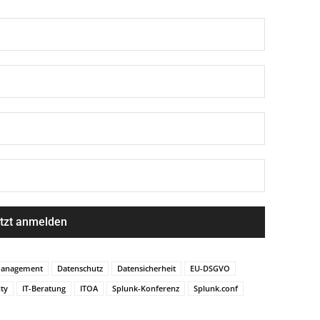
anagement
Datenschutz
Datensicherheit
EU-DSGVO
ity
IT-Beratung
ITOA
Splunk-Konferenz
Splunk.conf