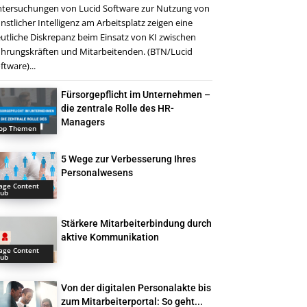
tersuchungen von Lucid Software zur Nutzung von
nstlicher Intelligenz am Arbeitsplatz zeigen eine
utliche Diskrepanz beim Einsatz von KI zwischen
hrungskräften und Mitarbeitenden. (BTN/Lucid
ftware)...
Fürsorgepflicht im Unternehmen –
die zentrale Rolle des HR-
Managers
op Themen
5 Wege zur Verbesserung Ihres
Personalwesens
age Content
ub
Stärkere Mitarbeiterbindung durch
aktive Kommunikation
age Content
ub
Von der digitalen Personalakte bis
zum Mitarbeiterportal: So geht...