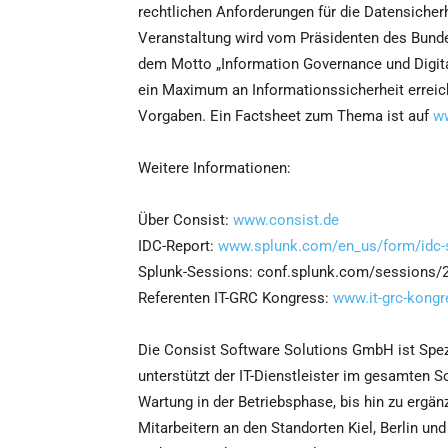
rechtlichen Anforderungen für die Datensicher
Veranstaltung wird vom Präsidenten des Bunde
dem Motto „Information Governance und Digita
ein Maximum an Informationssicherheit erreich
Vorgaben. Ein Factsheet zum Thema ist auf
w
Weitere Informationen:
Über Consist:
www.consist.de
IDC-Report:
www.splunk.com/en_us/form/idc-s
Splunk-Sessions: conf.splunk.com/sessions
Referenten IT-GRC Kongress:
www.it-grc-kongr
Die Consist Software Solutions GmbH ist Spezi
unterstützt der IT-Dienstleister im gesamten S
Wartung in der Betriebsphase, bis hin zu ergä
Mitarbeitern an den Standorten Kiel, Berlin un