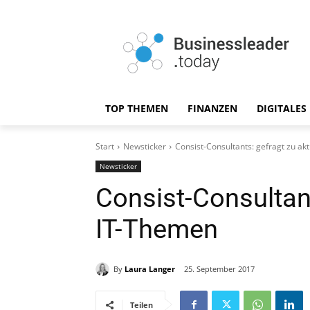
TOP THEMEN
FINANZEN
DIGITALES
Start
Newsticker
Consist-Consultants: gefragt zu ak
Newsticker
Consist-Consultant
IT-Themen
By
Laura Langer
25. September 2017
Teilen