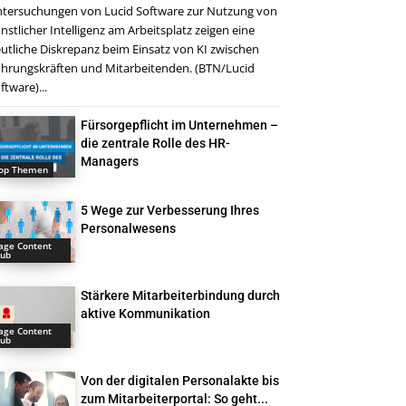
tersuchungen von Lucid Software zur Nutzung von
nstlicher Intelligenz am Arbeitsplatz zeigen eine
utliche Diskrepanz beim Einsatz von KI zwischen
hrungskräften und Mitarbeitenden. (BTN/Lucid
ftware)...
Fürsorgepflicht im Unternehmen –
die zentrale Rolle des HR-
Managers
op Themen
5 Wege zur Verbesserung Ihres
Personalwesens
age Content
ub
Stärkere Mitarbeiterbindung durch
aktive Kommunikation
age Content
ub
Von der digitalen Personalakte bis
zum Mitarbeiterportal: So geht...