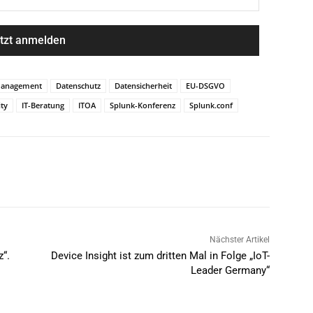
anagement
Datenschutz
Datensicherheit
EU-DSGVO
ity
IT-Beratung
ITOA
Splunk-Konferenz
Splunk.conf
Nächster Artikel
z“.
Device Insight ist zum dritten Mal in Folge „IoT-
Leader Germany“