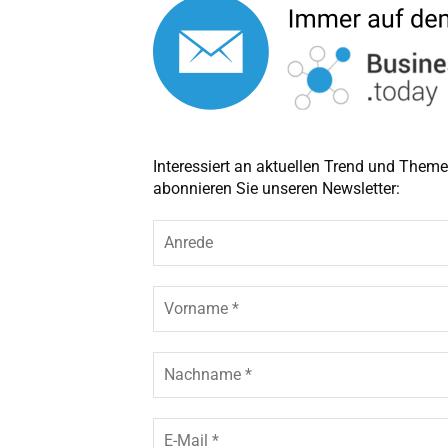
Interessiert an aktuellen Trend und The
abonnieren Sie unseren Newsletter:
A
n
r
e
V
d
o
e
r
n
N
a
a
m
c
e
h
E
*
n
-