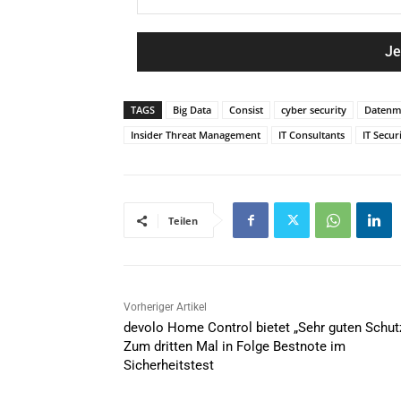
a
M
m
a
e
i
*
l
*
TAGS
Big Data
Consist
cyber security
Datenm
Insider Threat Management
IT Consultants
IT Secur
Teilen
Vorheriger Artikel
devolo Home Control bietet „Sehr guten Schut
Zum dritten Mal in Folge Bestnote im
Sicherheitstest