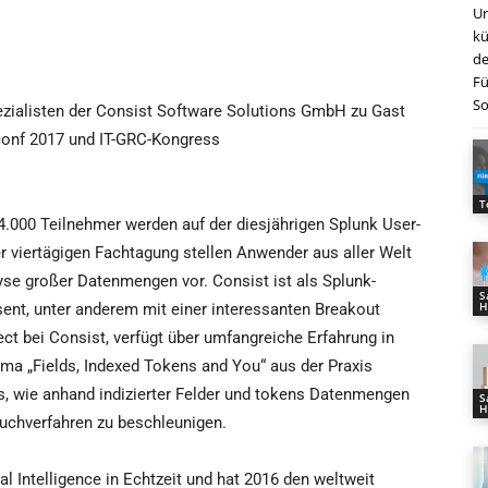
Un
kü
de
Fü
So
pezialisten der Consist Software Solutions GmbH zu Gast
conf 2017 und IT-GRC-Kongress
T
4.000 Teilnehmer werden auf der diesjährigen Splunk User-
 viertägigen Fachtagung stellen Anwender aus aller Welt
yse großer Datenmengen vor. Consist ist als Splunk-
S
H
sent, unter anderem mit einer interessanten Breakout
ect bei Consist, verfügt über umfangreiche Erfahrung in
a „Fields, Indexed Tokens and You“ aus der Praxis
ps, wie anhand indizierter Felder und tokens Datenmengen
S
H
uchverfahren zu beschleunigen.
al Intelligence in Echtzeit und hat 2016 den weltweit