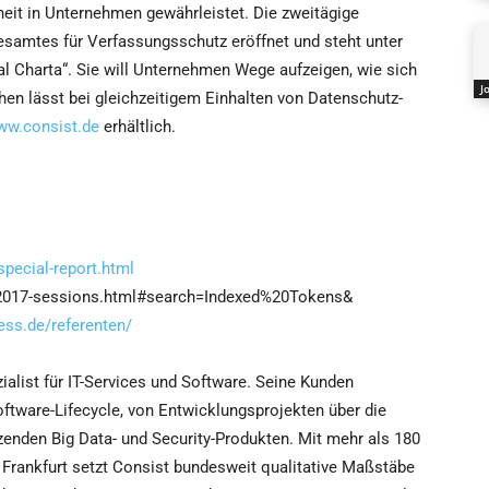
heit in Unternehmen gewährleistet. Die zweitägige
samtes für Verfassungsschutz eröffnet und steht unter
l Charta“. Sie will Unternehmen Wege aufzeigen, wie sich
J
en lässt bei gleichzeitigem Einhalten von Datenschutz-
ww.consist.de
erhältlich.
pecial-report.html
/2017-sessions.html#search=Indexed%20Tokens&
ess.de/referenten/
alist für IT-Services und Software. Seine Kunden
oftware-Lifecycle, von Entwicklungsprojekten über die
nzenden Big Data- und Security-Produkten. Mit mehr als 180
d Frankfurt setzt Consist bundesweit qualitative Maßstäbe