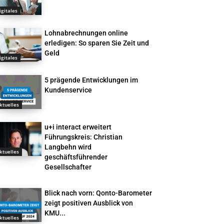
igitales
Lohnabrechnungen online
erledigen: So sparen Sie Zeit und
Geld
igitales
5 prägende Entwicklungen im
Kundenservice
ktuelles
u+i interact erweitert
Führungskreis: Christian
Langbehn wird
ktuelles
geschäftsführender
Gesellschafter
Blick nach vorn: Qonto-Barometer
zeigt positiven Ausblick von
KMU...
ktuelles