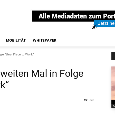
MOBILITÄT
WHITEPAPER
lge "Best Place to Work"
weiten Mal in Folge
k“
960
A