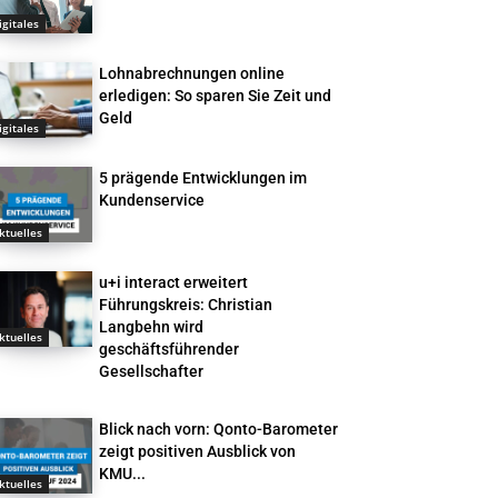
igitales
Lohnabrechnungen online
erledigen: So sparen Sie Zeit und
Geld
igitales
5 prägende Entwicklungen im
Kundenservice
ktuelles
u+i interact erweitert
Führungskreis: Christian
Langbehn wird
ktuelles
geschäftsführender
Gesellschafter
Blick nach vorn: Qonto-Barometer
zeigt positiven Ausblick von
KMU...
ktuelles