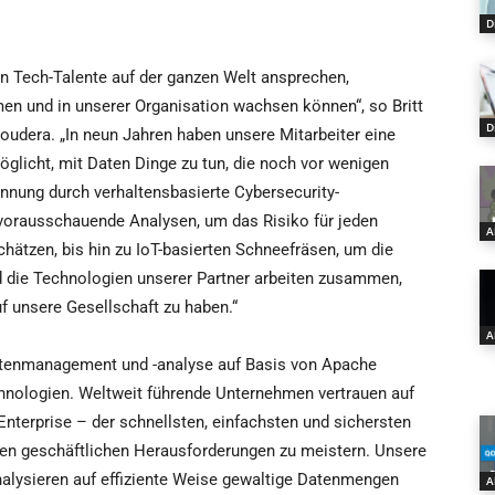
D
en Tech-Talente auf der ganzen Welt ansprechen,
en und in unserer Organisation wachsen können“, so Britt
D
oudera. „In neun Jahren haben unsere Mitarbeiter eine
öglicht, mit Daten Dinge zu tun, die noch vor wenigen
nung durch verhaltensbasierte Cybersecurity-
 vorausschauende Analysen, um das Risiko für jeden
A
ätzen, bis hin zu IoT-basierten Schneefräsen, um die
d die Technologien unserer Partner arbeiten zusammen,
f unsere Gesellschaft zu haben.“
A
Datenmanagement und -analyse auf Basis von Apache
nologien. Weltweit führende Unternehmen vertrauen auf
nterprise – der schnellsten, einfachsten und sichersten
ten geschäftlichen Herausforderungen zu meistern. Unsere
nalysieren auf effiziente Weise gewaltige Datenmengen
A