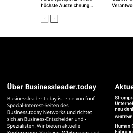
höchste Auszeichnung...
Verantwor
Über Businessleader.today
Aktu
Businessleader.today ist eine von fünf
Strompr
Unterne
Special-Interest-Seiten des
neu denk
Business.today Networks und richtet
WHITEPAP
sich an Business-Entscheider und -
Spezialisten. Wir bieten aktuelle
Human Q
Führungs
Konferenzen, Vorträge, Whitepaper und