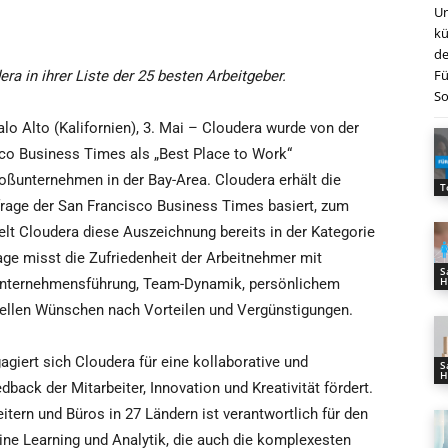
Un
kü
de
Fü
a in ihrer Liste der 25 besten Arbeitgeber.
So
lo Alto (Kalifornien), 3. Mai – Cloudera wurde von der
co Business Times als „Best Place to Work“
roßunternehmen in der Bay-Area. Cloudera erhält die
T
rage der San Francisco Business Times basiert, zum
elt Cloudera diese Auszeichnung bereits in der Kategorie
ge misst die Zufriedenheit der Arbeitnehmer mit
S
H
 Unternehmensführung, Team-Dynamik, persönlichem
uellen Wünschen nach Vorteilen und Vergünstigungen.
iert sich Cloudera für eine kollaborative und
S
H
back der Mitarbeiter, Innovation und Kreativität fördert.
tern und Büros in 27 Ländern ist verantwortlich für den
ne Learning und Analytik, die auch die komplexesten