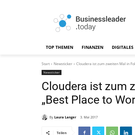
TOP THEMEN
FINANZEN
DIGITALES
Start
Newsticker
Cloudera ist zum zweiten Mal in Fo
Newsticker
Cloudera ist zum z
„Best Place to Wor
By
Laura Langer
3. Mai 2017
Teilen