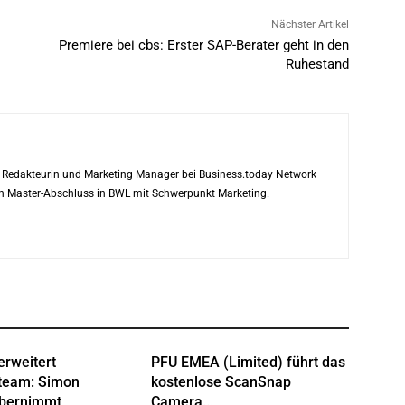
Nächster Artikel
Premiere bei cbs: Erster SAP-Berater geht in den
Ruhestand
ls Redakteurin und Marketing Manager bei Business.today Network
ren Master-Abschluss in BWL mit Schwerpunkt Marketing.
erweitert
PFU EMEA (Limited) führt das
team: Simon
kostenlose ScanSnap
übernimmt
Camera...