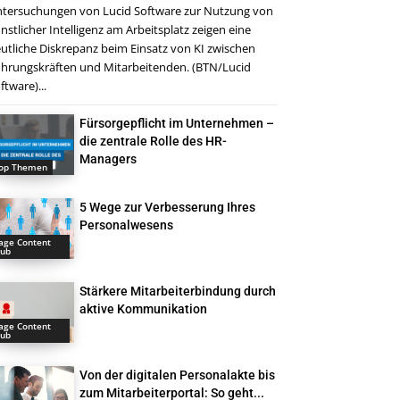
tersuchungen von Lucid Software zur Nutzung von
nstlicher Intelligenz am Arbeitsplatz zeigen eine
utliche Diskrepanz beim Einsatz von KI zwischen
hrungskräften und Mitarbeitenden. (BTN/Lucid
ftware)...
Fürsorgepflicht im Unternehmen –
die zentrale Rolle des HR-
Managers
op Themen
5 Wege zur Verbesserung Ihres
Personalwesens
age Content
ub
Stärkere Mitarbeiterbindung durch
aktive Kommunikation
age Content
ub
Von der digitalen Personalakte bis
zum Mitarbeiterportal: So geht...