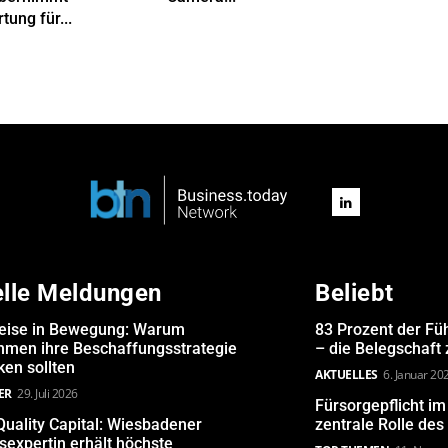
tung für...
elle Meldungen
Beliebt
eise in Bewegung: Warum
83 Prozent der Fü
hmen ihre Beschaffungsstrategie
– die Belegschaft
en sollten
AKTUELLES
6. Januar 20
ER
29. Juli 2026
Fürsorgepflicht i
uality Capital: Wiesbadener
zentrale Rolle de
expertin erhält höchste