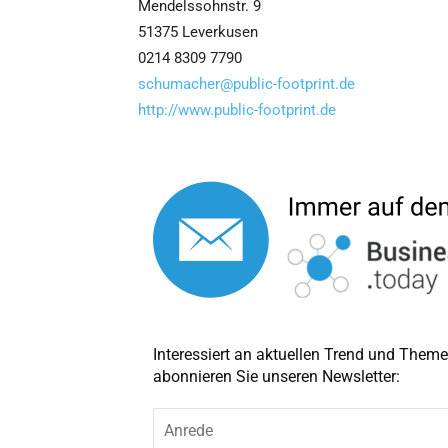
Mendelssohnstr. 9
51375 Leverkusen
0214 8309 7790
schumacher@public-footprint.de
http://www.public-footprint.de
Interessiert an aktuellen Trend und The
abonnieren Sie unseren Newsletter:
A
n