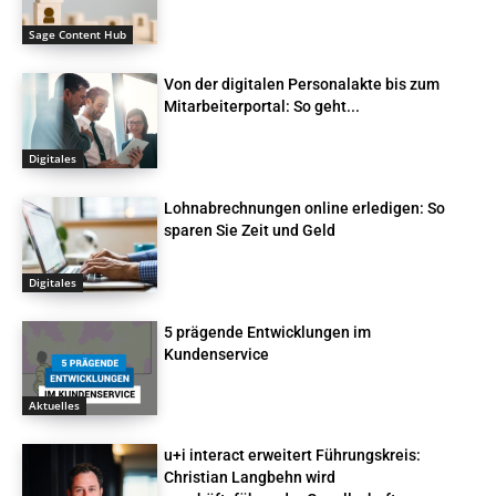
Sage Content Hub
Von der digitalen Personalakte bis zum
Mitarbeiterportal: So geht...
Digitales
Lohnabrechnungen online erledigen: So
sparen Sie Zeit und Geld
Digitales
5 prägende Entwicklungen im
Kundenservice
Aktuelles
u+i interact erweitert Führungskreis:
Christian Langbehn wird