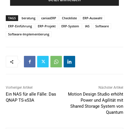
*
l
*
TAGS
beratung
caniasERP
Checkliste
ERP-Auswahl
ERP-Einführung
ERP-Projekt
ERP-System
IAS
Software
Software-Implementierung
Vorheriger Artikel
Nächster Artikel
Ein NAS für alle Fälle: Das
Motion Design Studio erhöht
QNAP TS-x53A
Power und Agilität mit
Shared Storage System von
Quantum