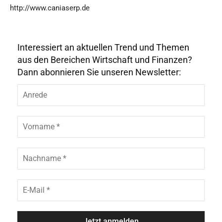
http://www.caniaserp.de
Interessiert an aktuellen Trend und Themen
aus den Bereichen Wirtschaft und Finanzen?
Dann abonnieren Sie unseren Newsletter:
A
n
r
e
V
d
o
e
r
n
N
a
a
m
c
e
h
E
*
n
-
a
M
m
a
e
i