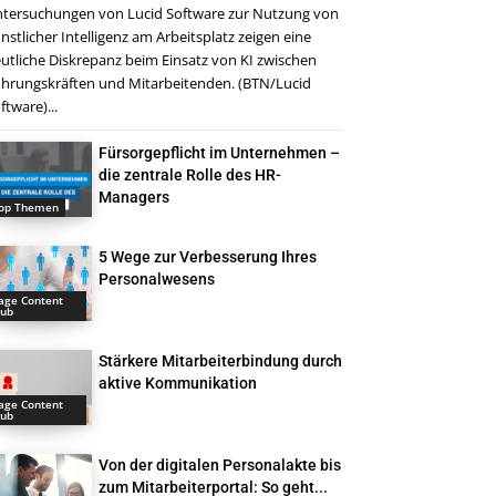
tersuchungen von Lucid Software zur Nutzung von
nstlicher Intelligenz am Arbeitsplatz zeigen eine
utliche Diskrepanz beim Einsatz von KI zwischen
hrungskräften und Mitarbeitenden. (BTN/Lucid
ftware)...
Fürsorgepflicht im Unternehmen –
die zentrale Rolle des HR-
Managers
op Themen
5 Wege zur Verbesserung Ihres
Personalwesens
age Content
ub
Stärkere Mitarbeiterbindung durch
aktive Kommunikation
age Content
ub
Von der digitalen Personalakte bis
zum Mitarbeiterportal: So geht...