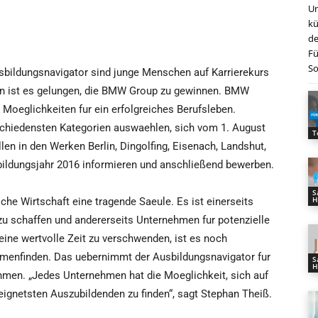
Un
kü
de
Fü
So
usbildungsnavigator sind junge Menschen auf Karrierekurs
iten ist es gelungen, die BMW Group zu gewinnen. BMW
Moeglichkeiten fur ein erfolgreiches Berufsleben.
schiedensten Kategorien auswaehlen, sich vom 1. August
T
en in den Werken Berlin, Dingolfing, Eisenach, Landshut,
ildungsjahr 2016 informieren und anschließend bewerben.
S
H
sche Wirtschaft eine tragende Saeule. Es ist einerseits
u schaffen und andererseits Unternehmen fur potenzielle
ine wertvolle Zeit zu verschwenden, ist es noch
mmenfinden. Das uebernimmt der Ausbildungsnavigator fur
S
H
men. „Jedes Unternehmen hat die Moeglichkeit, sich auf
eignetsten Auszubildenden zu finden“, sagt Stephan Theiß.