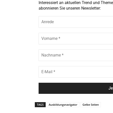
Interessiert an aktuellen Trend und The
abonnieren Sie unseren Newsletter:
A
n
r
e
V
d
o
e
r
n
N
a
a
m
c
e
h
E
*
n
-
a
M
m
a
e
i
*
l
*
TAGS
Ausbildungsnavigator
Gelbe Seiten