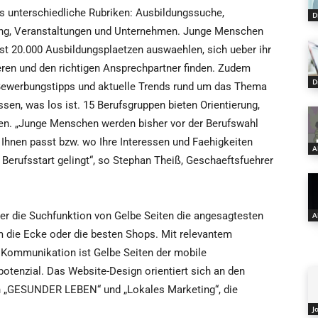
hs unterschiedliche Rubriken: Ausbildungssuche,
D
dung, Veranstaltungen und Unternehmen. Junge Menschen
st 20.000 Ausbildungsplaetzen auswaehlen, sich ueber ihr
ren und den richtigen Ansprechpartner finden. Zudem
D
e Bewerbungstipps und aktuelle Trends rund um das Thema
sen, was los ist. 15 Berufsgruppen bieten Orientierung,
n. „Junge Menschen werden bisher vor der Berufswahl
 Ihnen passt bzw. wo Ihre Interessen und Faehigkeiten
A
r Berufsstart gelingt“, so Stephan Theiß, Geschaeftsfuehrer
r die Suchfunktion von Gelbe Seiten die angesagtesten
A
m die Ecke oder die besten Shops. Mit relevantem
r Kommunikation ist Gelbe Seiten der mobile
potenzial. Das Website-Design orientiert sich an den
n „GESUNDER LEBEN“ und „Lokales Marketing“, die
J