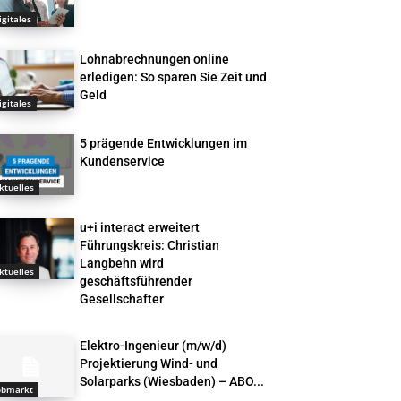
igitales
Lohnabrechnungen online
erledigen: So sparen Sie Zeit und
Geld
igitales
5 prägende Entwicklungen im
Kundenservice
ktuelles
u+i interact erweitert
Führungskreis: Christian
Langbehn wird
ktuelles
geschäftsführender
Gesellschafter
Elektro-Ingenieur (m/w/d)
Projektierung Wind- und
Solarparks (Wiesbaden) – ABO...
obmarkt