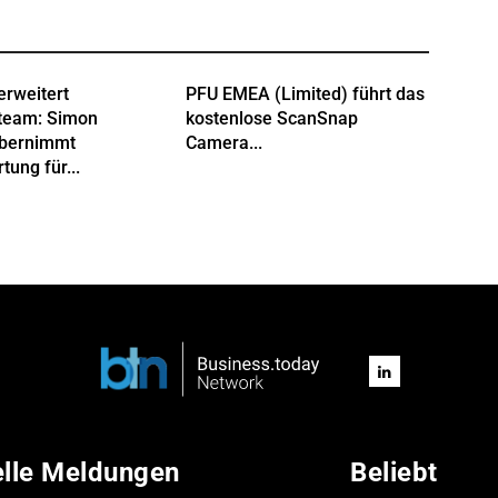
erweitert
PFU EMEA (Limited) führt das
team: Simon
kostenlose ScanSnap
übernimmt
Camera...
tung für...
elle Meldungen
Beliebt