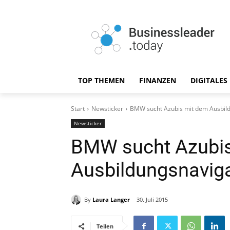
TOP THEMEN
FINANZEN
DIGITALES
Start
Newsticker
BMW sucht Azubis mit dem Ausbild
Newsticker
BMW sucht Azubis
Ausbildungsnaviga
By
Laura Langer
30. Juli 2015
Teilen