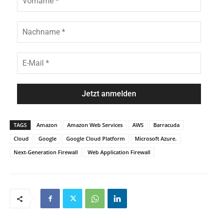
d
o
e
r
n
N
a
a
m
c
e
h
E
*
n
-
a
M
m
a
e
i
*
l
*
TAGS
Amazon
Amazon Web Services
AWS
Barracuda
Cloud
Google
Google Cloud Platform
Microsoft Azure.
Next-Generation Firewall
Web Application Firewall