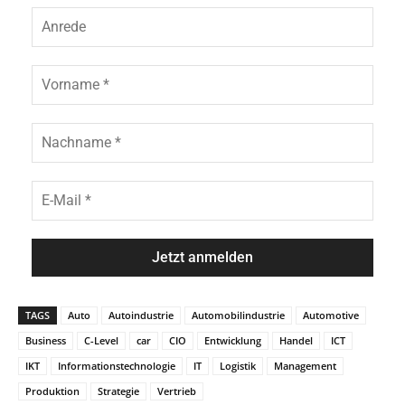
A
n
r
e
V
d
o
e
r
n
N
a
a
m
c
e
h
E
*
n
-
a
M
m
a
e
i
*
l
*
TAGS
Auto
Autoindustrie
Automobilindustrie
Automotive
Business
C-Level
car
CIO
Entwicklung
Handel
ICT
IKT
Informationstechnologie
IT
Logistik
Management
Produktion
Strategie
Vertrieb