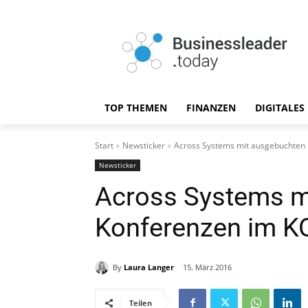
TOP THEMEN
FINANZEN
DIGITALES
Start
Newsticker
Across Systems mit ausgebuchten
Newsticker
Across Systems m
Konferenzen im K
By
Laura Langer
15. März 2016
Teilen