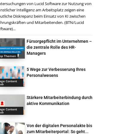
tersuchungen von Lucid Software zur Nutzung von
nstlicher Intelligenz am Arbeitsplatz zeigen eine
utliche Diskrepanz beim Einsatz von KI zwischen
hrungskräften und Mitarbeitenden. (BTN/Lucid
ftware)...
Fürsorgepflicht im Unternehmen –
die zentrale Rolle des HR-
Managers
op Themen
5 Wege zur Verbesserung Ihres
Personalwesens
age Content
ub
Stärkere Mitarbeiterbindung durch
aktive Kommunikation
age Content
ub
Von der digitalen Personalakte bis
zum Mitarbeiterportal: So geht...