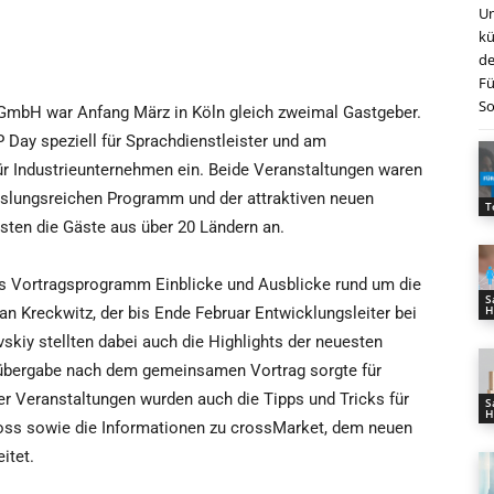
Un
kü
de
Fü
So
 GmbH war Anfang März in Köln gleich zweimal Gastgeber.
 Day speziell für Sprachdienstleister und am
r Industrieunternehmen ein. Beide Veranstaltungen waren
slungsreichen Programm und der attraktiven neuen
T
sten die Gäste aus über 20 Ländern an.
as Vortragsprogramm Einblicke und Ausblicke rund um die
S
H
n Kreckwitz, der bis Ende Februar Entwicklungsleiter bei
kiy stellten dabei auch die Highlights der neuesten
bübergabe nach dem gemeinsamen Vortrag sorgte für
r Veranstaltungen wurden auch die Tipps und Tricks für
S
H
cross sowie die Informationen zu crossMarket, dem neuen
itet.