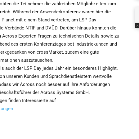
ten die Teilnehmer die zahlreichen Möglichkeiten zum
reich. Während der Anwenderkonferenz waren hier die
Plunet mit einem Stand vertreten, am LSP Day
J
 die Verbände NTIF und DVÜD. Darüber hinaus konnten die
n Across-Experten Fragen zu technischen Details sowie zu
Abend des ersten Konferenztages bot Industriekunden und
zwerkgedanken von crossMarket, zudem eine gute
ormationen auszutauschen.
ls auch der LSP Day jedes Jahr ein besonderes Highlight.
von unseren Kunden und Sprachdienstleistern wertvolle
odass wir Across noch besser auf ihre Anforderungen
, Geschäftsführer der Across Systems GmbH.
en finden Interessierte auf
tungen