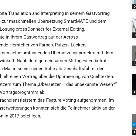
D
a Translation and Interpreting in seinem Gastvortrag
e zur maschinellen Übersetzung SmartMATE und dem
Lösung crossConnect for External Editing.
D
e in ihrem Gastvortrag auf der Across-
ende Hersteller von Farben, Putzen, Lacken,
men seine umfassenden Übersetzungsprojekte mit dem
bwickelt. Nach dem gemeinsamen Mittagessen betrat
A
n Mal in seiner neuen Rolle als Geschäftsführer der
lt einen Vortrag über die Optimierung von Quelltexten.
etzern zum Thema „Übersetzer – das unbekannte Wesen?“
s Vortragsprogramm ab.
A
prachdienstleistern das Feature Voting aufgenommen. Im
erweiterungen konnten sich die Teilnehmer aktiv an der
 in 2017 beteiligen.
A