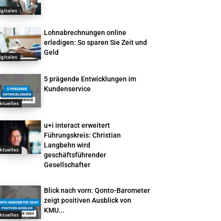
igitales
Lohnabrechnungen online
erledigen: So sparen Sie Zeit und
Geld
igitales
5 prägende Entwicklungen im
Kundenservice
ktuelles
u+i interact erweitert
Führungskreis: Christian
Langbehn wird
ktuelles
geschäftsführender
Gesellschafter
Blick nach vorn: Qonto-Barometer
zeigt positiven Ausblick von
KMU...
ktuelles