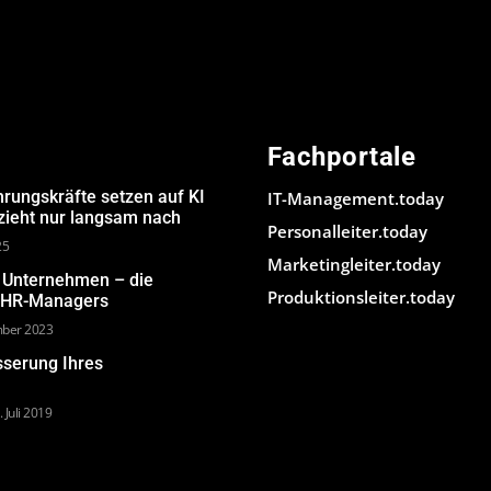
Fachportale
hrungskräfte setzen auf KI
IT-Management.today
 zieht nur langsam nach
Personalleiter.today
25
Marketingleiter.today
m Unternehmen – die
Produktionsleiter.today
s HR-Managers
mber 2023
sserung Ihres
. Juli 2019