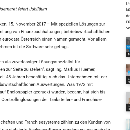
Un
isemarkt feiert Jubiläum
kü
de
Fü
en, 15. November 2017 – Mit speziellen Lösungen zur
So
tellung von Finanzbuchhaltungen, betriebswirtschaftlichen
h eurodata Österreich einen Namen gemacht. Vor allem
hmen ist die Software sehr gefragt.
T
en als zuverlässiger Lösungsspezialist für
 zur Seite zu stehen“, sagt Ing. Markus Huemer,
seit 45 Jahren beschäftigt sich das Unternehmen mit der
S
H
ebswirtschaftlichen Auswertungen. Was 1972 mit
uf Endlospapier gedruckt wurden, begann, hat sich bis
 Controllinglösungen der Tankstellen- und Franchise-
S
H
lschaften und Franchisesysteme zählen zu den Kunden von
f die etablierte Analysesoftware, sondern nutzen auch die