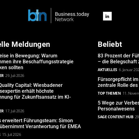
elle Meldungen
Beliebt
eise in Bewegung: Warum
83 Prozent der Fü
hmen ihre Beschaffungsstrategie
– die Belegschaft
en sollten
AKTUELLES
6. Januar 20
ER
29. Juli 2026
Fürsorgepflicht i
uality Capital: Wiesbadener
zentrale Rolle de
expertin erhält höchste
TOP THEMEN
11. Nove
nung für Zukunftsansatz im KI-
5 Wege zur Verbe
Personalwesens
ER
17. Juli 2026
SAGE CONTENT HUB
29
s erweitert Führungsteam: Simon
 übernimmt Verantwortung für EMEA
S
15. Juli 2026