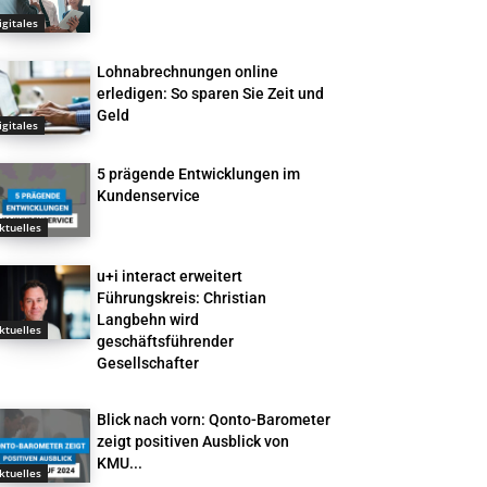
igitales
Lohnabrechnungen online
erledigen: So sparen Sie Zeit und
Geld
igitales
5 prägende Entwicklungen im
Kundenservice
ktuelles
u+i interact erweitert
Führungskreis: Christian
Langbehn wird
ktuelles
geschäftsführender
Gesellschafter
Blick nach vorn: Qonto-Barometer
zeigt positiven Ausblick von
KMU...
ktuelles