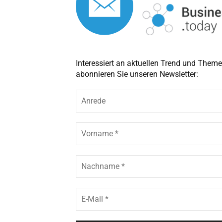
Interessiert an aktuellen Trend und The
abonnieren Sie unseren Newsletter:
A
n
r
e
V
d
o
e
r
n
N
a
a
m
c
e
h
E
*
n
-
a
M
m
a