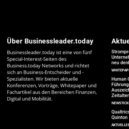
Über Businessleader.today
Aktu
Businessleader.today ist eine von fünf
Strompr
Unterne
Special-Interest-Seiten des
neu denk
Business.today Networks und richtet
WHITEPAP
sich an Business-Entscheider und -
Spezialisten. Wir bieten aktuelle
Human Q
Führungs
Konferenzen, Vorträge, Whitepaper und
Auszeich
Fachartikel aus den Bereichen Finanzen,
Zeitalter
Digital und Mobilität.
NEWSTICK
Qualtric
Quinton
AKTUELLE