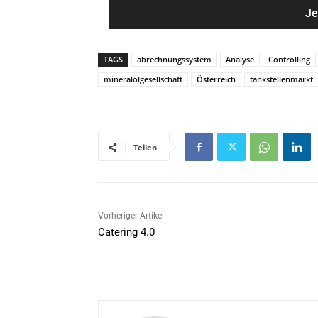
e
i
*
l
*
TAGS
abrechnungssystem
Analyse
Controlling
mineralölgesellschaft
Österreich
tankstellenmarkt
Teilen
Vorheriger Artikel
Catering 4.0