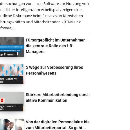
tersuchungen von Lucid Software zur Nutzung von
nstlicher Intelligenz am Arbeitsplatz zeigen eine
utliche Diskrepanz beim Einsatz von KI zwischen
hrungskräften und Mitarbeitenden. (BTN/Lucid
ftware)...
Fürsorgepflicht im Unternehmen –
die zentrale Rolle des HR-
Managers
op Themen
5 Wege zur Verbesserung Ihres
Personalwesens
age Content
ub
Stärkere Mitarbeiterbindung durch
aktive Kommunikation
age Content
ub
Von der digitalen Personalakte bis
zum Mitarbeiterportal: So geht...