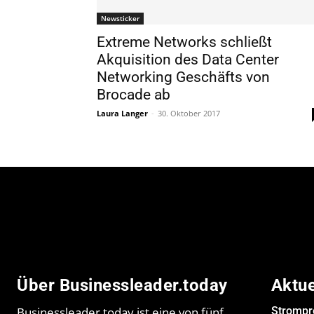
Newsticker
Extreme Networks schließt
Akquisition des Data Center
Networking Geschäfts von
Brocade ab
Laura Langer
-
30. Oktober 2017
Über Businessleader.today
Aktu
Businessleader.today ist eine von fünf
Strompr