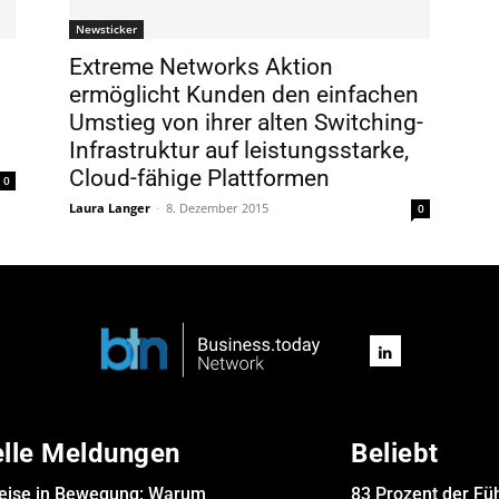
Newsticker
Extreme Networks Aktion
ermöglicht Kunden den einfachen
Umstieg von ihrer alten Switching-
Infrastruktur auf leistungsstarke,
Cloud-fähige Plattformen
0
Laura Langer
-
8. Dezember 2015
0
elle Meldungen
Beliebt
eise in Bewegung: Warum
83 Prozent der Fü