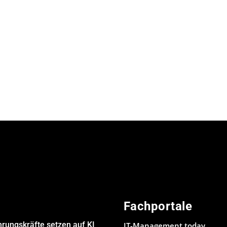
Fachportale
hrungskräfte setzen auf KI
IT-Management.today