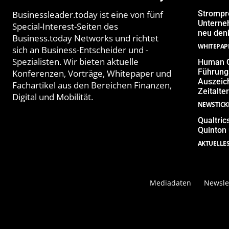
Businessleader.today ist eine von fünf
Strompr
Unterne
Special-Interest-Seiten des
neu denk
Business.today Networks und richtet
WHITEPAP
sich an Business-Entscheider und -
Spezialisten. Wir bieten aktuelle
Human Q
Führungs
Konferenzen, Vorträge, Whitepaper und
Auszeich
Fachartikel aus den Bereichen Finanzen,
Zeitalter
Digital und Mobilität.
NEWSTICK
Qualtric
Quinton
AKTUELLE
Mediadaten
Newsle