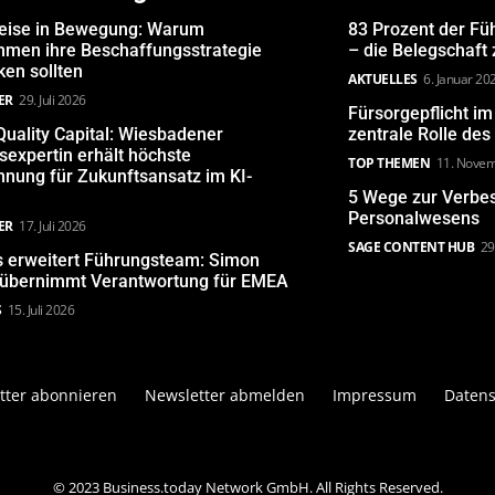
eise in Bewegung: Warum
83 Prozent der Fü
hmen ihre Beschaffungsstrategie
– die Belegschaft
en sollten
AKTUELLES
6. Januar 20
ER
29. Juli 2026
Fürsorgepflicht i
uality Capital: Wiesbadener
zentrale Rolle de
expertin erhält höchste
TOP THEMEN
11. Nove
nung für Zukunftsansatz im KI-
5 Wege zur Verbe
Personalwesens
ER
17. Juli 2026
SAGE CONTENT HUB
29
s erweitert Führungsteam: Simon
 übernimmt Verantwortung für EMEA
S
15. Juli 2026
tter abonnieren
Newsletter abmelden
Impressum
Datens
© 2023 Business.today Network GmbH. All Rights Reserved.