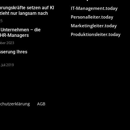
hrungskräfte setzen auf KI
IT-Management.today
 zieht nur langsam nach
Personalleiter.today
25
Marketingleiter.today
m Unternehmen – die
Produktionsleiter.today
s HR-Managers
mber 2023
sserung Ihres
. Juli 2019
chutzerklärung
AGB