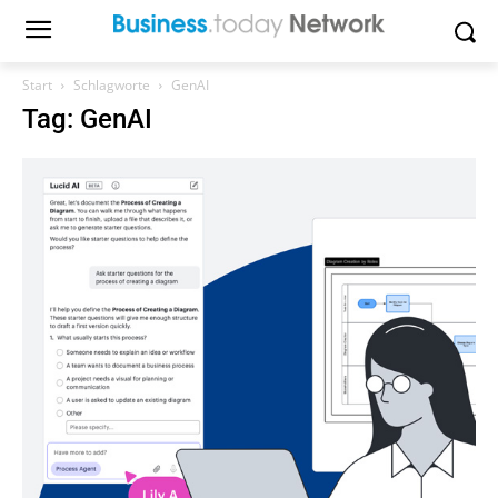
Start
Schlagworte
GenAI
Tag: GenAI