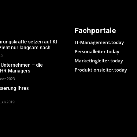
Fachportale
hrungskräfte setzen auf KI
IT-Management.today
 zieht nur langsam nach
Personalleiter.today
25
Marketingleiter.today
m Unternehmen – die
Produktionsleiter.today
s HR-Managers
mber 2023
sserung Ihres
. Juli 2019