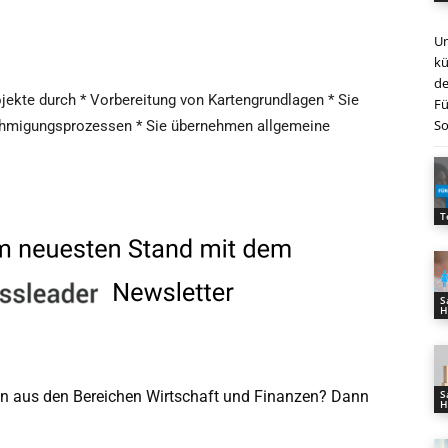
Un
kü
de
ojekte durch * Vorbereitung von Kartengrundlagen * Sie
Fü
So
nehmigungsprozessen * Sie übernehmen allgemeine
T
S
H
men aus den Bereichen Wirtschaft und Finanzen? Dann
S
H