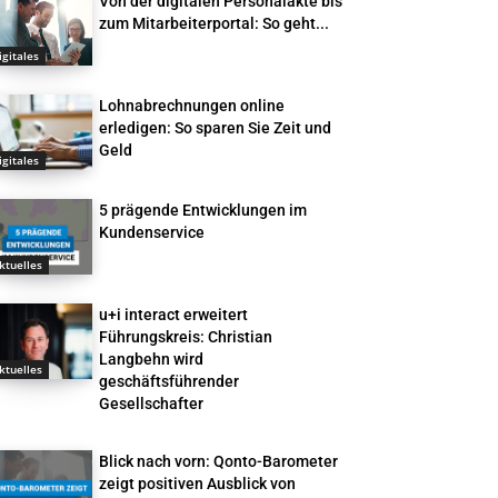
Von der digitalen Personalakte bis
zum Mitarbeiterportal: So geht...
igitales
Lohnabrechnungen online
erledigen: So sparen Sie Zeit und
Geld
igitales
5 prägende Entwicklungen im
Kundenservice
ktuelles
u+i interact erweitert
Führungskreis: Christian
Langbehn wird
ktuelles
geschäftsführender
Gesellschafter
Blick nach vorn: Qonto-Barometer
zeigt positiven Ausblick von