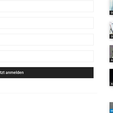
D
D
A
A