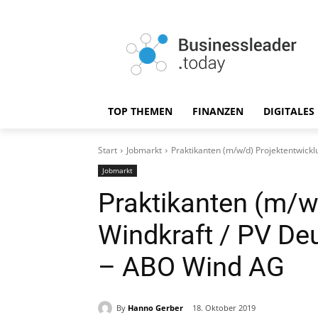
TOP THEMEN
FINANZEN
DIGITALES
Start
Jobmarkt
Praktikanten (m/w/d) Projektentwick
Jobmarkt
Praktikanten (m/w
Windkraft / PV De
– ABO Wind AG
By
Hanno Gerber
18. Oktober 2019