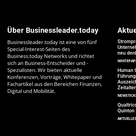
Über Businessleader.today
Aktu
Businessleader.today ist eine von fünf
Strompr
Unterne
Special-Interest-Seiten des
neu denk
Business.today Networks und richtet
WHITEPAP
sich an Business-Entscheider und -
Spezialisten. Wir bieten aktuelle
Human Q
Führungs
Konferenzen, Vorträge, Whitepaper und
Auszeich
Fachartikel aus den Bereichen Finanzen,
Zeitalter
Digital und Mobilität.
NEWSTICK
Qualtric
Quinton
AKTUELLE