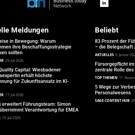
elle Meldungen
Beliebt
eise in Bewegung: Warum
83 Prozent der Fü
hmen ihre Beschaffungsstrategie
– die Belegschaft
en sollten
AKTUELLES
6. Januar 20
ER
29. Juli 2026
Fürsorgepflicht i
uality Capital: Wiesbadener
zentrale Rolle de
expertin erhält höchste
TOP THEMEN
11. Nove
nung für Zukunftsansatz im KI-
5 Wege zur Verbe
Personalwesens
ER
17. Juli 2026
SAGE CONTENT HUB
29
s erweitert Führungsteam: Simon
 übernimmt Verantwortung für EMEA
S
15. Juli 2026