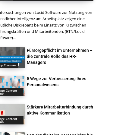
tersuchungen von Lucid Software zur Nutzung von
nstlicher Intelligenz am Arbeitsplatz zeigen eine
utliche Diskrepanz beim Einsatz von KI zwischen
hrungskräften und Mitarbeitenden. (BTN/Lucid
ftware)...
Fürsorgepflicht im Unternehmen –
die zentrale Rolle des HR-
Managers
op Themen
5 Wege zur Verbesserung Ihres
Personalwesens
age Content
ub
Stärkere Mitarbeiterbindung durch
aktive Kommunikation
age Content
ub