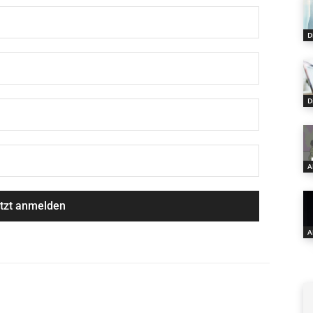
D
D
A
A