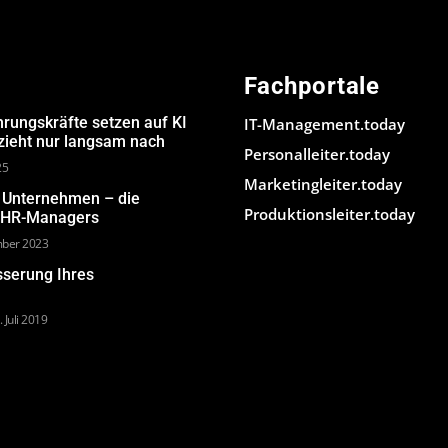
Fachportale
hrungskräfte setzen auf KI
IT-Management.today
 zieht nur langsam nach
Personalleiter.today
25
Marketingleiter.today
m Unternehmen – die
Produktionsleiter.today
s HR-Managers
mber 2023
sserung Ihres
. Juli 2019