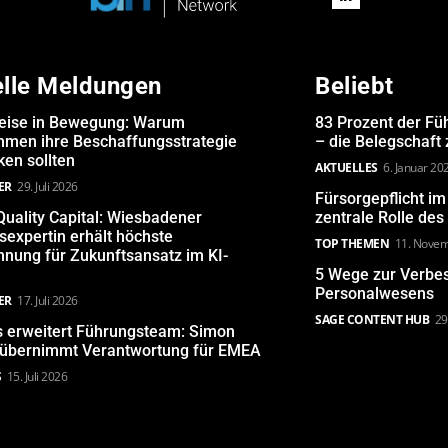
elle Meldungen
Beliebt
eise in Bewegung: Warum
83 Prozent der Fü
hmen ihre Beschaffungsstrategie
– die Belegschaft
en sollten
AKTUELLES
6. Januar 20
ER
29. Juli 2026
Fürsorgepflicht i
uality Capital: Wiesbadener
zentrale Rolle de
expertin erhält höchste
TOP THEMEN
11. Nove
nung für Zukunftsansatz im KI-
5 Wege zur Verbe
Personalwesens
ER
17. Juli 2026
SAGE CONTENT HUB
29
s erweitert Führungsteam: Simon
 übernimmt Verantwortung für EMEA
S
15. Juli 2026