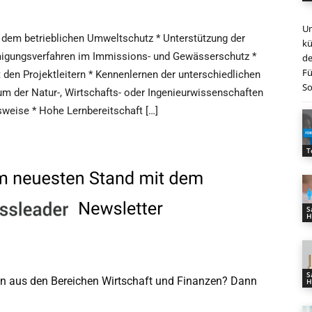
Un
 dem betrieblichen Umweltschutz * Unterstützung der
kü
hmigungsverfahren im Immissions- und Gewässerschutz *
de
Fü
den Projektleitern * Kennenlernen der unterschiedlichen
So
ium der Natur-, Wirtschafts- oder Ingenieurwissenschaften
sweise * Hohe Lernbereitschaft […]
T
S
H
S
men aus den Bereichen Wirtschaft und Finanzen? Dann
H