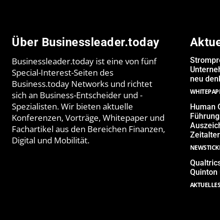
Über Businessleader.today
Aktu
Businessleader.today ist eine von fünf
Strompr
Unterne
Special-Interest-Seiten des
neu denk
Business.today Networks und richtet
WHITEPAP
sich an Business-Entscheider und -
Spezialisten. Wir bieten aktuelle
Human Q
Führungs
Konferenzen, Vorträge, Whitepaper und
Auszeich
Fachartikel aus den Bereichen Finanzen,
Zeitalter
Digital und Mobilität.
NEWSTICK
Qualtric
Quinton
AKTUELLE