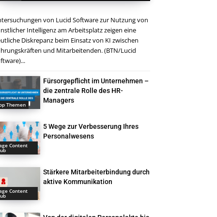
tersuchungen von Lucid Software zur Nutzung von
nstlicher Intelligenz am Arbeitsplatz zeigen eine
utliche Diskrepanz beim Einsatz von KI zwischen
hrungskräften und Mitarbeitenden. (BTN/Lucid
ftware)...
Fürsorgepflicht im Unternehmen –
die zentrale Rolle des HR-
Managers
op Themen
5 Wege zur Verbesserung Ihres
Personalwesens
age Content
ub
Stärkere Mitarbeiterbindung durch
aktive Kommunikation
age Content
ub