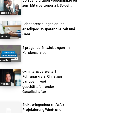
Von der digitalen Personalakte bis
zum Mitarbeiterportal: So geht...
igitales
Lohnabrechnungen online
erledigen: So sparen Sie Zeit und
Geld
igitales
5 prägende Entwicklungen im
Kundenservice
ktuelles
u+i interact erweitert
Führungskreis: Christian
Langbehn wird
ktuelles
geschäftsführender
Gesellschafter
Elektro-Ingenieur (m/w/d)
Projektierung Wind- und