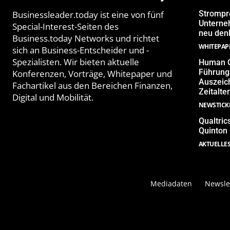
Businessleader.today ist eine von fünf
Strompr
Unterne
Special-Interest-Seiten des
neu denk
Business.today Networks und richtet
WHITEPAP
sich an Business-Entscheider und -
Spezialisten. Wir bieten aktuelle
Human Q
Führungs
Konferenzen, Vorträge, Whitepaper und
Auszeich
Fachartikel aus den Bereichen Finanzen,
Zeitalter
Digital und Mobilität.
NEWSTICK
Qualtric
Quinton
AKTUELLE
Mediadaten
Newsle