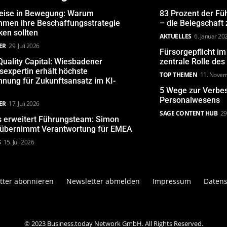
eise in Bewegung: Warum
83 Prozent der Fü
hmen ihre Beschaffungsstrategie
– die Belegschaft
en sollten
AKTUELLES
6. Januar 20
ER
29. Juli 2026
Fürsorgepflicht i
uality Capital: Wiesbadener
zentrale Rolle de
expertin erhält höchste
TOP THEMEN
11. Nove
nung für Zukunftsansatz im KI-
5 Wege zur Verbe
Personalwesens
ER
17. Juli 2026
SAGE CONTENT HUB
29
s erweitert Führungsteam: Simon
 übernimmt Verantwortung für EMEA
S
15. Juli 2026
tter abonnieren
Newsletter abmelden
Impressum
Datens
© 2023 Business.today Network GmbH. All Rights Reserved.