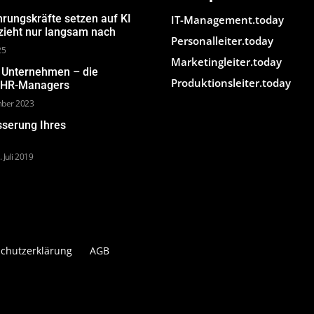
hrungskräfte setzen auf KI
IT-Management.today
 zieht nur langsam nach
Personalleiter.today
25
Marketingleiter.today
m Unternehmen – die
Produktionsleiter.today
s HR-Managers
mber 2023
sserung Ihres
. Juli 2019
chutzerklärung
AGB