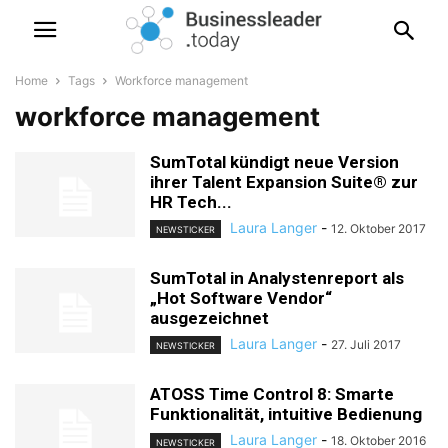
Home
Tags
Workforce management
workforce management
SumTotal kündigt neue Version
ihrer Talent Expansion Suite® zur
HR Tech...
Laura Langer
-
12. Oktober 2017
NEWSTICKER
SumTotal in Analystenreport als
„Hot Software Vendor“
ausgezeichnet
Laura Langer
-
27. Juli 2017
NEWSTICKER
ATOSS Time Control 8: Smarte
Funktionalität, intuitive Bedienung
Laura Langer
-
18. Oktober 2016
NEWSTICKER