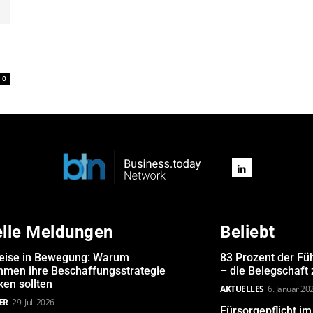
m
0
elle Meldungen
Beliebt
eise in Bewegung: Warum
83 Prozent der Fü
hmen ihre Beschaffungsstrategie
– die Belegschaft
en sollten
AKTUELLES
6. Januar 20
ER
29. Juli 2026
Fürsorgepflicht i