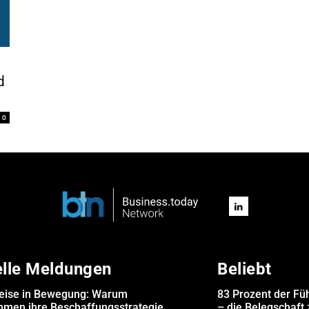
d
0
elle Meldungen
Beliebt
eise in Bewegung: Warum
83 Prozent der Fü
hmen ihre Beschaffungsstrategie
– die Belegschaft