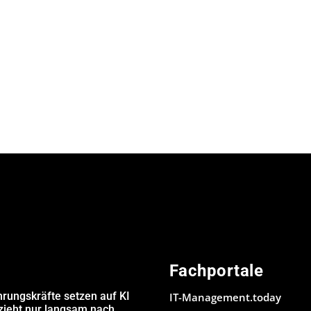
Fachportale
hrungskräfte setzen auf KI
IT-Management.today
 zieht nur langsam nach