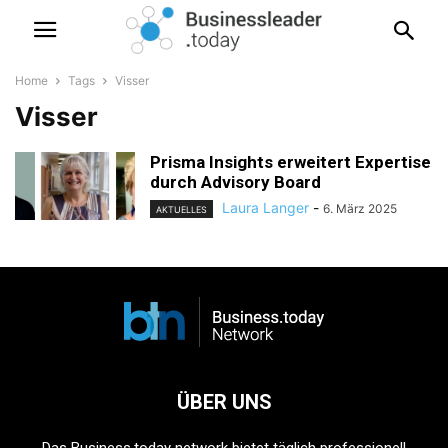
Home
Tags
Visser
Visser
Prisma Insights erweitert Expertise
durch Advisory Board
Laura Langer
-
6. März 2025
AKTUELLES
ÜBER UNS